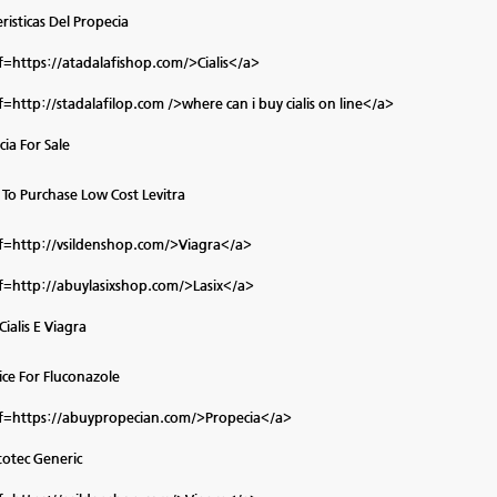
risticas Del Propecia
f=https://atadalafishop.com/>Cialis</a>
f=http://stadalafilop.com />where can i buy cialis on line</a>
ia For Sale
To Purchase Low Cost Levitra
f=http://vsildenshop.com/>Viagra</a>
f=http://abuylasixshop.com/>Lasix</a>
 Cialis E Viagra
ice For Fluconazole
f=https://abuypropecian.com/>Propecia</a>
totec Generic