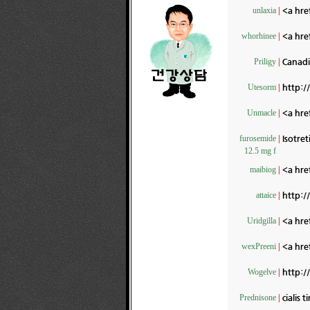
<a hre
unlaxia
|
<a hre
whorhinee
|
Canadi
Priligy
|
http:/
Utesorm
|
<a hre
Unmacle
|
Isotret
furosemide
|
12.5 mg f
<a hre
maibiog
|
http:/
attaice
|
<a hre
Uridgilla
|
<a hre
wexPreeni
|
http:/
Wogelve
|
cialis 
Prednisone
|