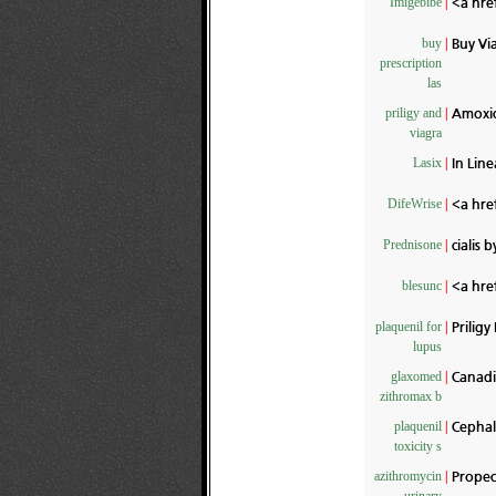
<a hre
Imigebibe
|
Buy Vi
buy
|
prescription
las
Amoxic
priligy and
|
viagra
In Line
Lasix
|
<a hre
DifeWrise
|
cialis 
Prednisone
|
<a hre
blesunc
|
Priligy 
plaquenil for
|
lupus
Canadi
glaxomed
|
zithromax b
Cephal
plaquenil
|
toxicity s
Propec
azithromycin
|