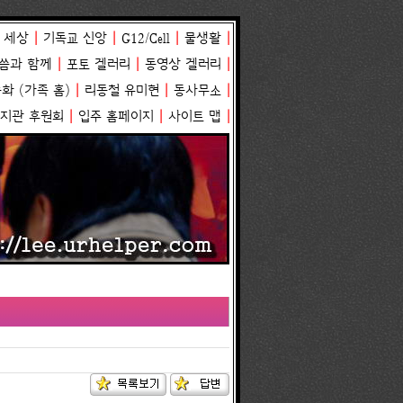
 세상
|
기독교 신앙
|
G12/Cell
|
물생활
|
씀과 함께
|
포토 겔러리
|
동영상 겔러리
|
송화
(
가족 홈
)
|
리동철 유미현
|
동사무소
|
복지관 후원회
|
입주 홈페이지
|
사이트 맵
|