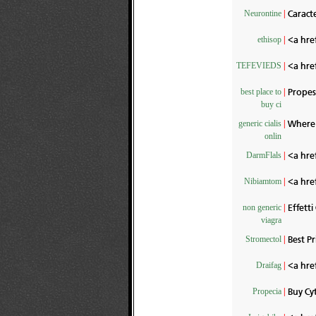
Caracte
Neurontine
|
<a hre
ethisop
|
<a hre
TEFEVIEDS
|
Propesc
best place to
|
buy ci
Where 
generic cialis
|
onlin
<a hre
DarmFlals
|
<a hre
Nibiamtom
|
Effetti
non generic
|
viagra
Best Pr
Stromectol
|
<a hre
Draifag
|
Buy Cy
Propecia
|