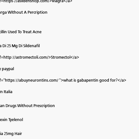
f=https://asildenshop.com/>Viagra</a>
arga Without A Percription
illin Used To Treat Acne
a Di 25 Mg Di Sildenafil
f=http://astromectoli.com/>Stromectol</a>
by paypal
f="https://abuyneurontins.com/ ">what is gabapentin good for?</a>
In Italia
an Drugs Without Prescription
exin Tyelenol
ia 25mg Hair