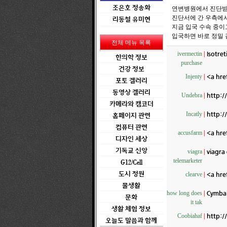
조은호 정송화
연변병원에서 진단받
진단서에 간 우측에
리동철 유미현
지금 입국 수속 중이고
입국하면 바로 정밀 
전체 메뉴 목록
Isotret
ivermectin
|
한의학 정보
purchase
건강 정보
<a hre
Injenty
|
포토 겔러리
동영상 겔러리
http:/
Undebra
|
카메라와 캠코더
http:/
Incatly
|
홈페이지 관련
컴퓨터 관련
<a hre
accusfarm
|
디자인 세상
기독교 신앙
viagra 
viagra
|
telemarketer
G12/Cell
도시 정원
<a hre
clearve
|
물생활
Cymbal
how long does
|
문화
it tak
생활 체험 정보
http:/
Coobiahaf
|
오늘도 말씀과 함께