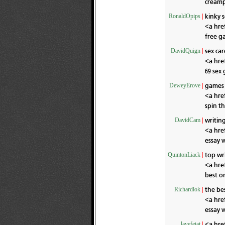
creamp
kinky 
RonaldOpips
|
<a hre
free g
sex ca
DavidQuign
|
<a hre
69 sex
games f
DeweyErove
|
<a hre
spin t
writing
DavidCam
|
<a hre
essay 
top wr
QuintonLiack
|
<a hre
best on
the bes
Richardlok
|
<a hre
essay 
<a hre
layefetat
|