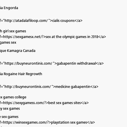
ia Engorda
f="http://atadalafiloop.com/ ">cialis coupons</a>
th girl sex games
f=https://sexgamesx.net/?>sex at the olympic games in 2018</a>
games sex
ique Kamagra Canada
f="https://buyneurontinis.com/ ">gabapentin withdrawal</a>
ia Rogaine Hair Regrowth
f="http://buyneurontinis.com/ ">medicine gabapentin</a>
ex games college
f=https://sexygamess.com/?>best sex games sites</a>
gy sex games
ve sex games
f=https://winsexgames.com/?>playstation sex games</a>