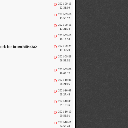
2021-09-13
D
22:31:00
2021-09-16
D
15:59:12
2021-09-16
D
17:21:34
2021-09-19
D
10:18:36
ork for bronchitis</a>
2021-09-24
D
11:45:20
2021-09-26
D
06:58:02
2021-09-26
D
16:06:12
2021-10-06
D
08:21:06
2021-10-09
D
05:27:45
2021-10-09
D
21:18:36
2021-10-10
D
00:59:01
2021-10-11
D
04:50:40