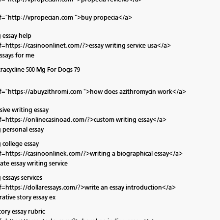
f="http://vpropecian.com ">buy propecia</a>
 essay help
f=https://casinoonlinet.com/?>essay writing service usa</a>
essays for me
tracycline 500 Mg For Dogs 79
f="https://abuyzithromi.com ">how does azithromycin work</a>
sive writing essay
f=https://onlinecasinoad.com/?>custom writing essay</a>
g personal essay
 college essay
f=https://casinoonlinek.com/?>writing a biographical essay</a>
ate essay writing service
 essays services
f=https://dollaressays.com/?>write an essay introduction</a>
ative story essay ex
ory essay rubric