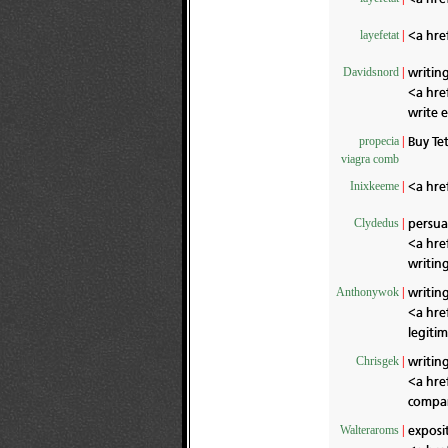
<a hre
layefetat
|
writing
Davidsnord
|
<a hre
write 
Buy Te
propecia
|
viagra comb
<a hre
Inixkeeme
|
persua
Clydedus
|
<a hre
writin
writing
Anthonywok
|
<a hre
legitim
writing
Chrisgek
|
<a hre
compar
exposit
Walteraroms
|