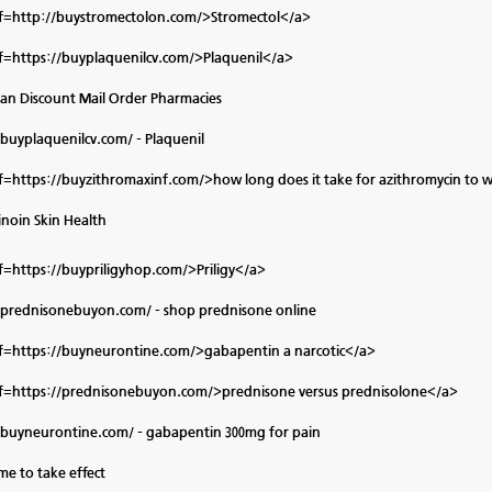
f=http://buystromectolon.com/>Stromectol</a>
f=https://buyplaquenilcv.com/>Plaquenil</a>
an Discount Mail Order Pharmacies
/buyplaquenilcv.com/
- Plaquenil
f=https://buyzithromaxinf.com/>how long does it take for azithromycin to w
inoin Skin Health
f=https://buypriligyhop.com/>Priligy</a>
/prednisonebuyon.com/
- shop prednisone online
f=https://buyneurontine.com/>gabapentin a narcotic</a>
f=https://prednisonebuyon.com/>prednisone versus prednisolone</a>
/buyneurontine.com/
- gabapentin 300mg for pain
time to take effect