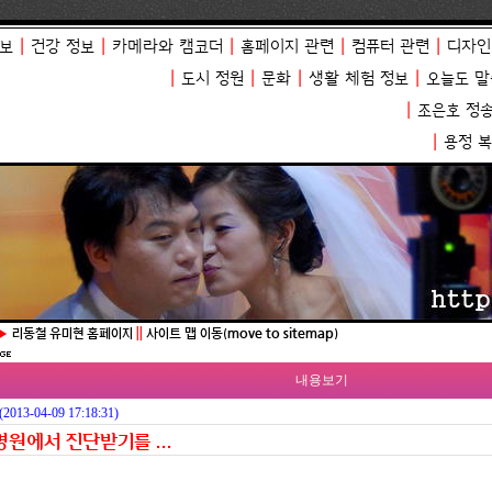
보
|
건강 정보
|
카메라와 캠코더
|
홈페이지 관련
|
컴퓨터 관련
|
디자인
|
도시 정원
|
문화
|
생활 체험 정보
|
오늘도 말
|
조은호 정
|
용정 
▶
리동철 유미현 홈페이지
||
사이트 맵 이동(move to sitemap)
내용보기
(2013-04-09 17:18:31)
원에서 진단받기를 ...