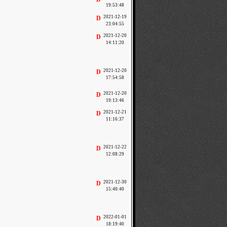
19:53:48
2021-12-19
D
23:04:55
2021-12-20
D
14:11:20
2021-12-20
D
17:54:58
2021-12-20
D
19:13:46
2021-12-21
D
11:16:37
2021-12-22
D
12:08:29
2021-12-30
D
15:40:40
2022-01-01
D
18:19:40