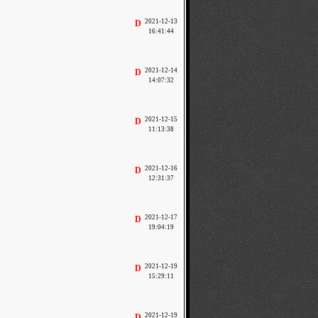
2021-12-13
D
16:41:44
2021-12-14
D
14:07:32
2021-12-15
D
11:13:38
2021-12-16
D
12:31:37
2021-12-17
D
19:04:19
2021-12-19
D
15:29:11
2021-12-19
D