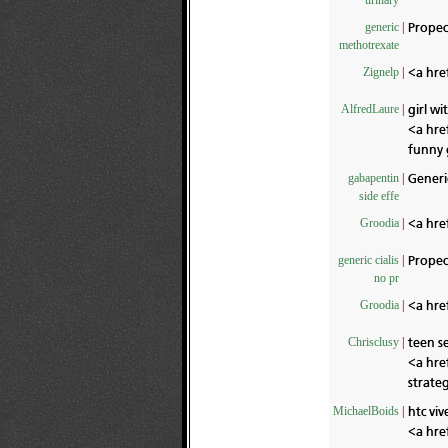
urinary
Propec
generic
|
methotrexate
<a hre
Zignelp
|
girl wi
AlfredLaure
|
<a hre
funny 
Gener
gabapentin
|
side effe
<a hre
Groodia
|
Propec
generic cialis
|
no pr
<a hre
Groodia
|
teen s
Chrisclusy
|
<a hre
strate
htc vi
MichaelBoids
|
<a hre