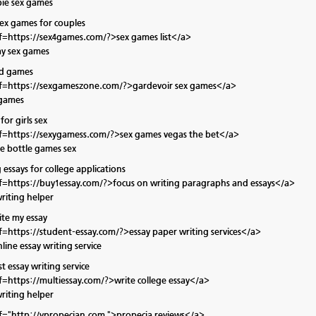
ie sex games
sex games for couples
f=https://sex4games.com/?>sex games list</a>
ay sex games
rd games
f=https://sexgameszone.com/?>gardevoir sex games</a>
 games
or girls sex
f=https://sexygamess.com/?>sex games vegas the bet</a>
he bottle games sex
 essays for college applications
f=https://buy1essay.com/?>focus on writing paragraphs and essays</a>
writing helper
ite my essay
f=https://student-essay.com/?>essay paper writing services</a>
line essay writing service
t essay writing service
f=https://multiessay.com/?>write college essay</a>
writing helper
f="http://vpropecian.com ">propecia reviews</a>