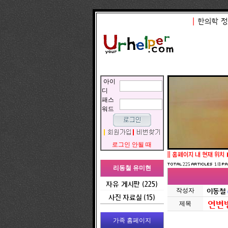
|
한의학 정
아이
디
패스
워드
로그인 안될 때
||
홈페이지 내 현재 위치 
225
1/8
리동철 유미현
자유 게시판 (225)
작성자
이동철
사진 자료실 (15)
연변병
제목
가족 홈페이지