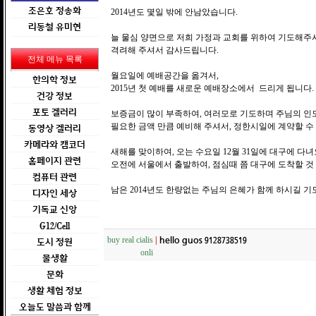
조은호 정송화
2014년도 몇일 밖에 안남았습니다.
리동철 유미현
늘 물심 양면으로 저희 가정과 교회를 위하여 기도해주
격려해 주셔서 감사드립니다.
전체 메뉴 목록
월요일에 예배공간을 옮겨서,
한의학 정보
2015년 첫 예배를 새로운 예배장소에서 드리게 됩니다.
건강 정보
포토 겔러리
보증금이 많이 부족하여, 여러모로 기도하며 주님의 인
필요한 금액 만큼 예비해 주셔서, 정한시일에 계약할 수
동영상 겔러리
카메라와 캠코더
새해를 맞이하여, 오는 수요일 12월 31일에 대구에 다
홈페이지 관련
오전에 서울에서 출발하여, 점심때 쯤 대구에 도착할 것
컴퓨터 관련
남은 2014년도 한량없는 주님의 은혜가 함께 하시길 기
디자인 세상
기독교 신앙
G12/Cell
hello guos 9128738519
buy real cialis
|
도시 정원
onli
물생활
문화
생활 체험 정보
오늘도 말씀과 함께