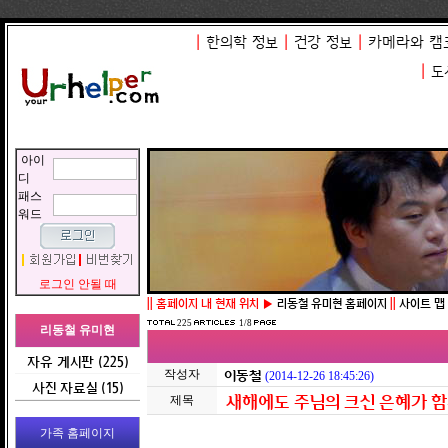
|
한의학 정보
|
건강 정보
|
카메라와 캠
|
도
아이
디
패스
워드
로그인 안될 때
||
홈페이지 내 현재 위치 ▶
리동철 유미현 홈페이지
||
사이트 맵 이
225
1/8
리동철 유미현
자유 게시판 (225)
작성자
이동철
(2014-12-26 18:45:26)
사진 자료실 (15)
새해에도 주님의 크신 은혜가 함
제목
가족 홈페이지