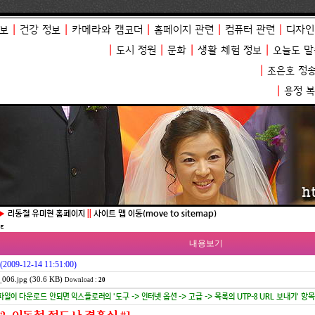
보
|
건강 정보
|
카메라와 캠코더
|
홈페이지 관련
|
컴퓨터 관련
|
디자인
|
도시 정원
|
문화
|
생활 체험 정보
|
오늘도 말
|
조은호 정
|
용정 
▶
리동철 유미현 홈페이지
||
사이트 맵 이동(move to sitemap)
내용보기
(2009-12-14 11:51:00)
006.jpg (30.6 KB)
Download :
20
파일이 다운로드 안되면 익스플로러의 '도구 -> 인터넷 옵션 -> 고급 -> 목록의 UTP-8 URL 보내기' 