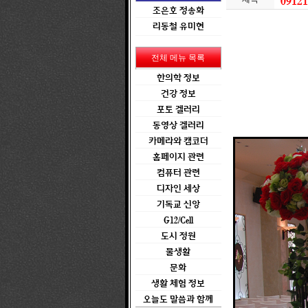
091
조은호 정송화
리동철 유미현
전체 메뉴 목록
한의학 정보
건강 정보
포토 겔러리
동영상 겔러리
카메라와 캠코더
홈페이지 관련
컴퓨터 관련
디자인 세상
기독교 신앙
G12/Cell
도시 정원
물생활
문화
생활 체험 정보
오늘도 말씀과 함께