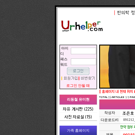
|
한의학 정
아이
디
패스
워드
로그인 안될 때
||
홈페이지 내 현재 위치 
15
1/1
리동철 유미현
자유 게시판 (225)
작성자
조은호
사진 자료실 (15)
다운로드#1
091212_
만약 첨부 
가족 홈페이지
제목