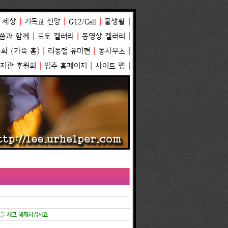
 세상
|
기독교 신앙
|
G12/Cell
|
물생활
|
씀과 함께
|
포토 겔러리
|
동영상 겔러리
|
송화
(
가족 홈
)
|
리동철 유미현
|
동사무소
|
복지관 후원회
|
입주 홈페이지
|
사이트 맵
|
항목을 체크 해제하십시요