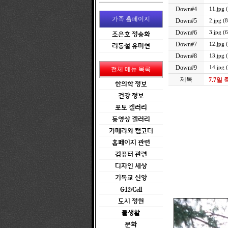
Down#4
11.jpg 
가족 홈페이지
Down#5
2.jpg (
Down#6
3.jpg (
조은호 정송화
Down#7
12.jpg 
리동철 유미현
Down#8
13.jpg 
Down#9
14.jpg 
전체 메뉴 목록
제목
7.7일
한의학 정보
건강 정보
포토 겔러리
동영상 겔러리
카메라와 캠코더
홈페이지 관련
컴퓨터 관련
디자인 세상
기독교 신앙
G12/Cell
도시 정원
물생활
문화