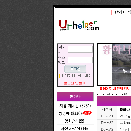
|
한의학 
아이
디
패스
워드
로그인 안될 때
||
홈페이지 내 현재 위치
146
1/8
황하나
자유 게시판 (3781)
작성자
황하나
방명록 (8330)
Down#1
2567.jp
영화/책 (99)
Down#2
111.jpg
사진 자료실 (146)
Down#3
1.jpg (