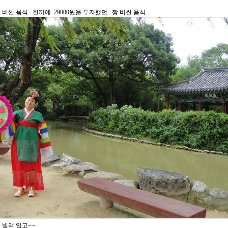
비싼 음식.. 한끼에..29000원을 투자했던.. 짱 비싼 음식..
 빌려 입고~~