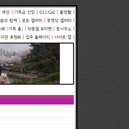
 세상
|
기독교 신앙
|
G12/Cell
|
물생활
|
말씀과 함께
|
포토 겔러리
|
동영상 겔러리
|
송화
(
가족 홈
)
|
리동철 유미현
|
동사무소
|
복지관 후원회
|
입주 홈페이지
|
사이트 맵
|