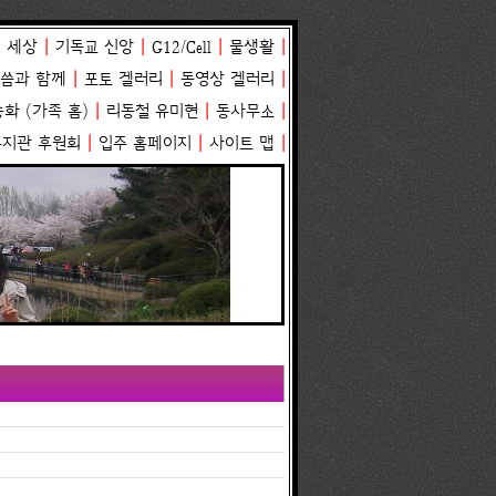
 세상
|
기독교 신앙
|
G12/Cell
|
물생활
|
말씀과 함께
|
포토 겔러리
|
동영상 겔러리
|
송화
(
가족 홈
)
|
리동철 유미현
|
동사무소
|
복지관 후원회
|
입주 홈페이지
|
사이트 맵
|