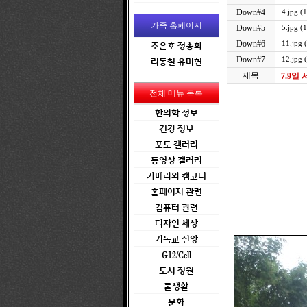
Down#4
4.jpg (
가족 홈페이지
Down#5
5.jpg (
Down#6
11.jpg 
조은호 정송화
Down#7
12.jpg 
리동철 유미현
제목
7.9일
전체 메뉴 목록
한의학 정보
건강 정보
포토 겔러리
동영상 겔러리
카메라와 캠코더
홈페이지 관련
컴퓨터 관련
디자인 세상
기독교 신앙
G12/Cell
도시 정원
물생활
문화