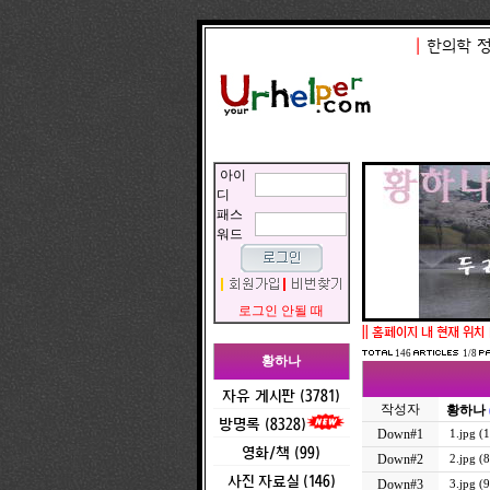
|
한의학 
아이
디
패스
워드
로그인 안될 때
||
홈페이지 내 현재 위치
146
1/8
황하나
자유 게시판 (3781)
작성자
황하나
방명록 (8328)
Down#1
1.jpg (
영화/책 (99)
Down#2
2.jpg (
사진 자료실 (146)
Down#3
3.jpg (