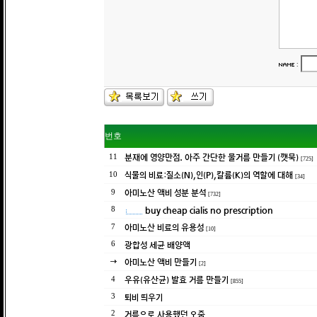
:
번호
분재에 영양만점. 아주 간단한 물거름 만들기 (깻묵)
11
[725]
식물의 비료:질소(N),인(P),칼륨(K)의 역할에 대해
10
[34]
아미노산 액비 성분 분석
9
[732]
buy cheap cialis no prescription
8
아미노산 비료의 유용성
7
[10]
광합성 세균 배양액
6
아미노산 액비 만들기
[2]
우유(유산균) 발효 거름 만들기
4
[855]
퇴비 띄우기
3
거름으로 사용했던 오줌
2