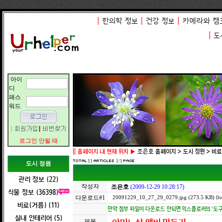
|
한의학 정보
|
건강 정보
|
카메라와 캠
|
도
아이
디
패스
워드
로그인 안될 때
||
홈페이지 내 현재 위치 ▶
조은호 홈페이지 > 도시 정원 > 비료
11
1/1
도시 정원
관리 정보 (22)
작성자
조은호
(2009-12-29 10:28:17)
식물 정보 (36398)
다운로드#1
20091229_10_27_29_0279.jpg (273.5 KB)
Do
비료(거름) (11)
만약 첨부 파일이 다운로드 안되면 익스플로러의 '도구 -
실내 인테리어 (5)
제목