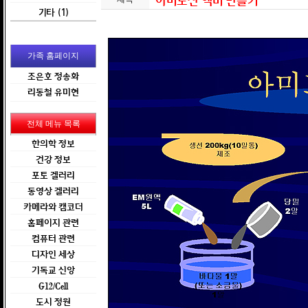
아미노산 액비 만들기
기타 (1)
가족 홈페이지
조은호 정송화
리동철 유미현
전체 메뉴 목록
한의학 정보
건강 정보
포토 겔러리
동영상 겔러리
카메라와 캠코더
홈페이지 관련
컴퓨터 관련
디자인 세상
기독교 신앙
G12/Cell
도시 정원