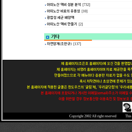
아미노산 액비 성분 분석
[732]
아미노산 비료의 유용성
[10]
광합성 세균 배양액
아미노산 액비 만들기
[2]
기타
자연양계(조한규)
[137]
제 홈페이지(조은호 홈페이지)에 오신 것을 환영합니
제 홈페이지는 비영리 홈페이지이며 자료 제공만을 목적
만들어졌으므로 각 메뉴마다 충분한 자료가 없을 수도 있
혹시 저작권이나 초상권에 문제가 있는
본 홈페이지에 적용된 글꼴은 윈도우즈의 '굴림'체, '우리글닷컴'의 '우리새봄'
본 홈페이지에 포함되거나 게시된 이메일(email)주소가 이메일 
이를 위반할 경우 정보통신망 이용촉진 및 정보보호 등
Copyright 2002
All right reserved This