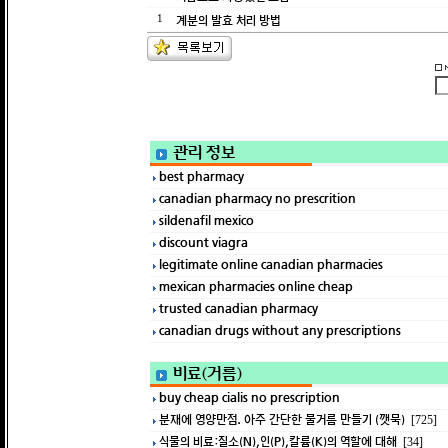
계분의 발효 처리 방법
1
관리 정보
best pharmacy
canadian pharmacy no prescrition
sildenafil mexico
discount viagra
legitimate online canadian pharmacies
mexican pharmacies online cheap
trusted canadian pharmacy
canadian drugs without any prescriptions
비료(거름)
buy cheap cialis no prescription
분재에 영양만점. 아주 간단한 물거름 만들기 (깻묵)
[725]
식물의 비료:질소(N),인(P),칼륨(K)의 역할에 대해
[34]