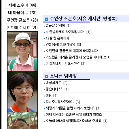
세째 조수아 (44)
내 마음에... (78)
주인장 조은호(자유 게시판, 방명록)
주인장 글모음 (26)
일곱살 은성이
[1]
기도해 주세요 (74)
안녕하세요 차기석입니다.
[1]
12살 된 홈페이지
견물생심(見物生心)
[3]
오랜만에 펜플룻의 매력에 빠져봅니다
기도원을 내려온 달라진 제 모습을 기대해 보며
잘지내시는가요~?^^
[2]
조나단 엄마방
속상하게도
[2]
좋습니다^^
[1]
미팅
[4]
지난주..감사했어요.
[3]
책정리 "기질을 알면 자녀가 보인다"
[3]
어제 저녁에는 조촐한 생일 파티가 있었죠
오늘이 아내의 생일입니다 축하해 주세요
[1]