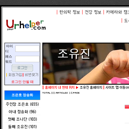
|
한의학 정보
|
건강 정보
|
카메라와 캠
|
도
아이
디
패스
워드
로그인 안될 때
||
홈페이지 내 현재 위치 ▶
조유진 홈페이지
||
사이트 맵 이동(mo
101
1/6
조은호 정송화
주인장 조은호 (655)
아내 정송화 (96)
첫째 조나단 (103)
둘째 조유진 (101)