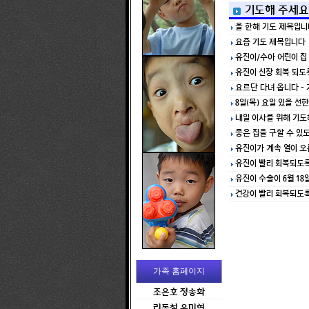
기도해 주세요
올 한해 기도 제목입니
요즘 기도 제목입니다
유진이/수아 어린이 집
유진이 신장 회복 되도
요르단 다녀 옵니다 -
8일(목) 요일 있을 
내일 이사를 위해 기도
좋은 집을 구할 수 있
유진이가 계속 열이 오
유진이 빨리 회복되도
유진이 수술이 6월 18
건강이 빨리 회복되도
가족 홈페이지
조은호 정송화
리동철 유미현