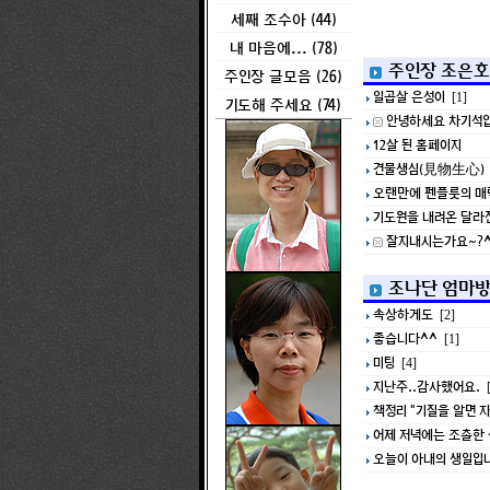
세째 조수아 (44)
내 마음에... (78)
주인장 조은호
주인장 글모음 (26)
일곱살 은성이
[1]
기도해 주세요 (74)
안녕하세요 차기석입
12살 된 홈페이지
견물생심(見物生心)
오랜만에 펜플룻의 매
기도원을 내려온 달라진
잘지내시는가요~?^
조나단 엄마
속상하게도
[2]
좋습니다^^
[1]
미팅
[4]
지난주..감사했어요.
[
책정리 "기질을 알면 
어제 저녁에는 조촐한 
오늘이 아내의 생일입