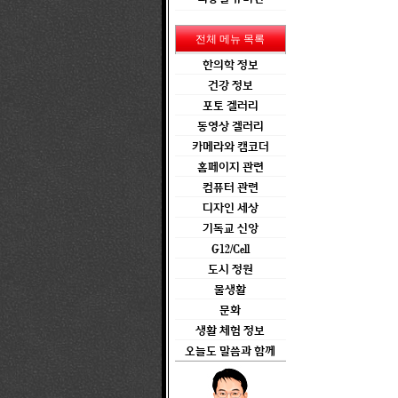
전체 메뉴 목록
한의학 정보
건강 정보
포토 겔러리
동영상 겔러리
카메라와 캠코더
홈페이지 관련
컴퓨터 관련
디자인 세상
기독교 신앙
G12/Cell
도시 정원
물생활
문화
생활 체험 정보
오늘도 말씀과 함께