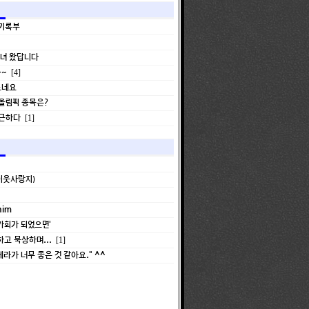
 기록부
다녀 왔답니다
~~
[4]
드네요
올림픽 종목은?
출근하다
[1]
이웃사랑지)
him
가회가 되었으면'
고 묵상하며...
[1]
라가 너무 좋은 것 같아요." ^^