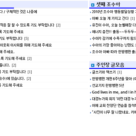
셋째 조수아
다 / 구체적인 것은 나중에
2010년 조수아 행동발달상황
아빠 오늘 게 가지고 간다
[1]
 적응 잘 할 수 있도록 기도 부탁합니다
유진이 수아, 오늘 눈썰매장 
[2]
록 기도해 주세요
에너지 충전!! 출동~~두두두
 기도 부탁합니다
수아가 감기에 수족구까지 힘
[5]
선한이웃회 이사회를 위해 기도해 주세요
수아의 가장 좋아하는 닌텐도 
해 주세요.
조수아 아빠 따라 한방병원 
도록 기도해 주세요
[2]
주인장 글모음
릅니다.
[2]
록 기도 부탁합니다
글쓰기와 책쓰기
[1]
[1]
일(수)에 있습니다.
한방병원 개원 6주년을 맞아 (
[2]
록 기도해 주세요
선교기지 한방병원 5년
God lives in me, and I in 
대경누가회 회지 '이런 대경 누
어제 교회 찬양단 연습을 참석하
"사진이 너무 잘 나왔네요. 카메