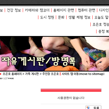
보
|
건강 정보
|
카메라와 캠코더
|
홈페이지 관련
|
컴퓨터 관련
|
디자인
|
도시 정원
|
문화
|
생활 체험 정보
|
오늘도 말
|
조은호 정
|
용정 
▶
조은호 홈페이지 > 가족 게시판 > 주인장 조은호
||
사이트 맵 이동(move to sitemap)
1/27
사용권한이 없습니다