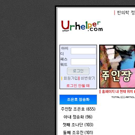
|
한의학 정
아이
디
패스
워드
로그인 안될 때
||
홈페이지 내 현재 위치 
655
조은호 정송화
주인장 조은호 (655)
아내 정송화 (96)
첫째 조나단 (103)
둘째 조유진 (101)