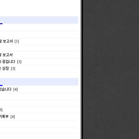
활 보고서
[1]
활 보고서
비 중입니다
[3]
은 상장
[3]
 있습니다
[4]
3]
 기록부
[4]