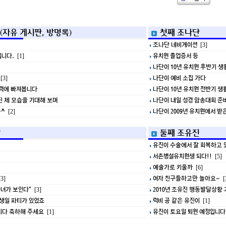
(자유 게시판, 방명록)
첫째 조나단
조나단 네비게이션
[3]
니다.
유치원 졸업증서 등
[1]
나단이 10년 유치원 후반기 생
나단이 예비 소집 가다
[3]
력에 빠져봅니다
나단이 10년 유치원 전반기 생
 제 모습을 기대해 보며
나단이 내일 성경 암송대회 준
^
나단이 2009년 유치원에서 받
[2]
방
둘째 조유진
유진이 수술에서 잘 회복하고
서촌병설유치원생 되다!!
[5]
예술가로 키울까
[6]
여자 친구들하고만 놀아요~
3]
[
자녀가 보인다"
2010년 조유진 행동발달상황
[3]
생일 파티가 있었죠
럭비 공 같은 유진이
[1]
니다 축하해 주세요
유진이 토요일 퇴원 예정입니다
[1]