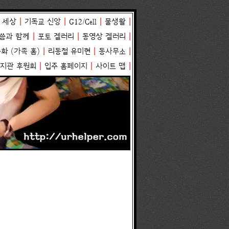
 세상
|
기독교 신앙
|
G12/Cell
|
물생활
|
씀과 함께
|
포토 겔러리
|
동영상 겔러리
|
송화
(
가족 홈
)
|
리동철 유미현
|
동사무소
|
복지관 후원회
|
입주 홈페이지
|
사이트 맵
|