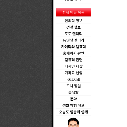
전체 메뉴 목록
한의학 정보
건강 정보
포토 겔러리
동영상 겔러리
카메라와 캠코더
홈페이지 관련
컴퓨터 관련
디자인 세상
기독교 신앙
G12/Cell
도시 정원
물생활
문화
생활 체험 정보
오늘도 말씀과 함께