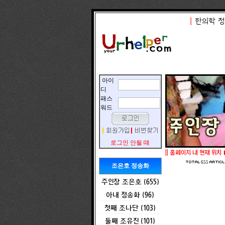
|
한의학 정
아이
디
패스
워드
로그인 안될 때
||
홈페이지 내 현재 위치 
655
조은호 정송화
주인장 조은호 (655)
아내 정송화 (96)
첫째 조나단 (103)
둘째 조유진 (101)