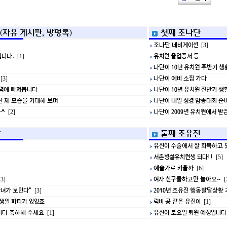
(자유 게시판, 방명록)
첫째 조나단
조나단 네비게이션
[3]
니다.
유치원 졸업증서 등
[1]
나단이 10년 유치원 후반기 생
나단이 예비 소집 가다
[3]
력에 빠져봅니다
나단이 10년 유치원 전반기 생
 제 모습을 기대해 보며
나단이 내일 성경 암송대회 준
^
나단이 2009년 유치원에서 받
[2]
방
둘째 조유진
유진이 수술에서 잘 회복하고
서촌병설유치원생 되다!!
[5]
예술가로 키울까
[6]
여자 친구들하고만 놀아요~
3]
[
자녀가 보인다"
2010년 조유진 행동발달상황
[3]
생일 파티가 있었죠
럭비 공 같은 유진이
[1]
니다 축하해 주세요
유진이 토요일 퇴원 예정입니다
[1]