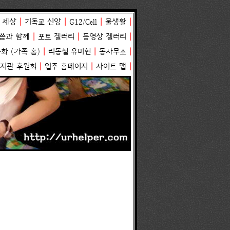
 세상
|
기독교 신앙
|
G12/Cell
|
물생활
|
씀과 함께
|
포토 겔러리
|
동영상 겔러리
|
송화
(
가족 홈
)
|
리동철 유미현
|
동사무소
|
복지관 후원회
|
입주 홈페이지
|
사이트 맵
|