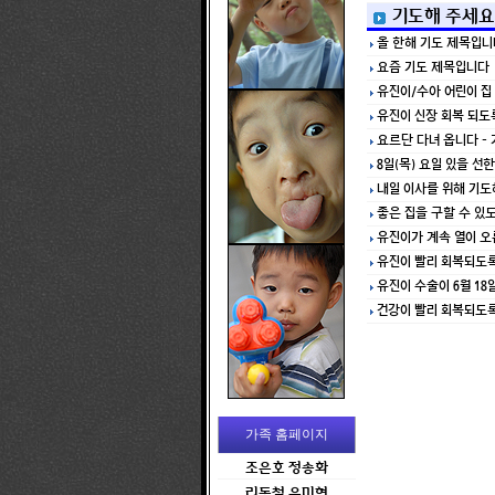
기도해 주세요
올 한해 기도 제목입니
요즘 기도 제목입니다
유진이/수아 어린이 집
유진이 신장 회복 되도
요르단 다녀 옵니다 -
8일(목) 요일 있을 
내일 이사를 위해 기도
좋은 집을 구할 수 있
유진이가 계속 열이 오
유진이 빨리 회복되도
유진이 수술이 6월 18
건강이 빨리 회복되도
가족 홈페이지
조은호 정송화
리동철 유미현