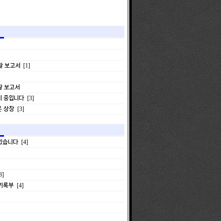
활 보고서
[1]
활 보고서
비 중입니다
[3]
은 상장
[3]
 있습니다
[4]
3]
 기록부
[4]