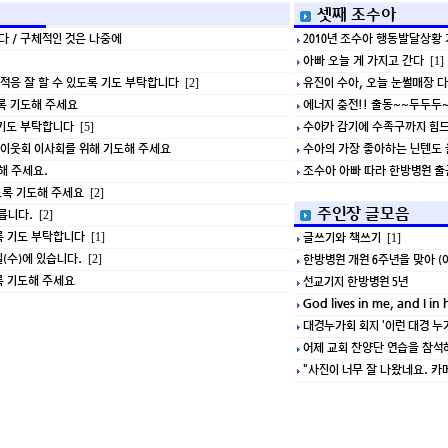
셋째 조수아
다 / 구체적인 것은 나중에
2010년 조수아 행동발달상황
아빠 오늘 게 가지고 간다
[1]
 적응 잘 할 수 있도록 기도 부탁합니다
유진이 수아, 오늘 눈썰매장 
[2]
록 기도해 주세요
에너지 충전!! 출동~~두두두
 기도 부탁합니다
수아가 감기에 수족구까지 힘
[5]
선한이웃회 이사회를 위해 기도해 주세요
수아의 가장 좋아하는 닌텐도 
해 주세요.
조수아 아빠 따라 한방병원 
도록 기도해 주세요
[2]
주인장 글모음
릅니다.
[2]
록 기도 부탁합니다
글쓰기와 책쓰기
[1]
[1]
일(수)에 있습니다.
한방병원 개원 6주년을 맞아 (
[2]
록 기도해 주세요
선교기지 한방병원 5년
God lives in me, and I in 
대경누가회 회지 '이런 대경 누
어제 교회 찬양단 연습을 참석하
"사진이 너무 잘 나왔네요. 카메