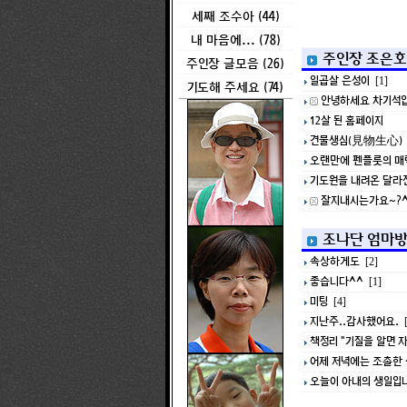
세째 조수아 (44)
내 마음에... (78)
주인장 조은호
주인장 글모음 (26)
일곱살 은성이
[1]
기도해 주세요 (74)
안녕하세요 차기석입
12살 된 홈페이지
견물생심(見物生心)
오랜만에 펜플룻의 매
기도원을 내려온 달라진
잘지내시는가요~?^
조나단 엄마
속상하게도
[2]
좋습니다^^
[1]
미팅
[4]
지난주..감사했어요.
[
책정리 "기질을 알면 
어제 저녁에는 조촐한 
오늘이 아내의 생일입