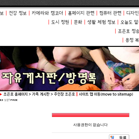
보
|
건강 정보
|
카메라와 캠코더
|
홈페이지 관련
|
컴퓨터 관련
|
디자인
|
도시 정원
|
문화
|
생활 체험 정보
|
오늘도 말
|
조은호 정
|
용정 
▶
조은호 홈페이지 > 가족 게시판 > 주인장 조은호
||
사이트 맵 이동(move to sitemap)
1/27
사용권한이 없습니다