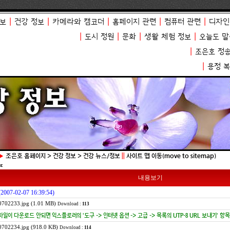
보
|
건강 정보
|
카메라와 캠코더
|
홈페이지 관련
|
컴퓨터 관련
|
디자인
|
도시 정원
|
문화
|
생활 체험 정보
|
오늘도 말
|
조은호 정
|
용정 
▶
조은호 홈페이지 > 건강 정보 > 건강 뉴스/정보
||
사이트 맵 이동(move to sitemap)
내용보기
(2007-02-07 16:39:54)
702233.jpg (1.01 MB)
Download :
113
파일이 다운로드 안되면 익스플로러의 '도구 -> 인터넷 옵션 -> 고급 -> 목록의 UTP-8 URL 보내기' 
702234.jpg (918.0 KB)
Download :
114