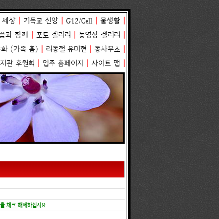
 세상
|
기독교 신앙
|
G12/Cell
|
물생활
|
씀과 함께
|
포토 겔러리
|
동영상 겔러리
|
송화
(
가족 홈
)
|
리동철 유미현
|
동사무소
|
복지관 후원회
|
입주 홈페이지
|
사이트 맵
|
항목을 체크 해제하십시요