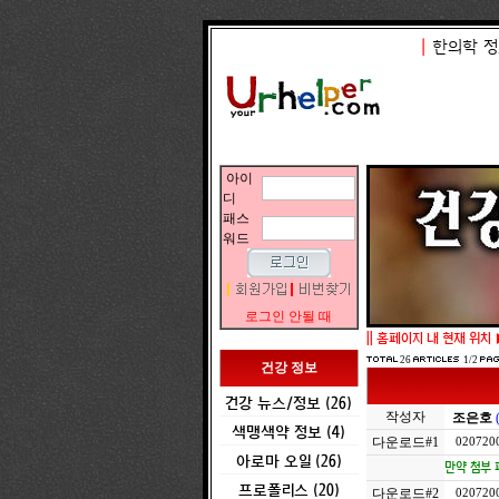
|
한의학 정
아이
디
패스
워드
로그인 안될 때
||
홈페이지 내 현재 위치 
26
1/2
건강 정보
건강 뉴스/정보 (26)
작성자
조은호
색맹색약 정보 (4)
다운로드#1
0207200
아로마 오일 (26)
만약 첨부 
프로폴리스 (20)
다운로드#2
0207200