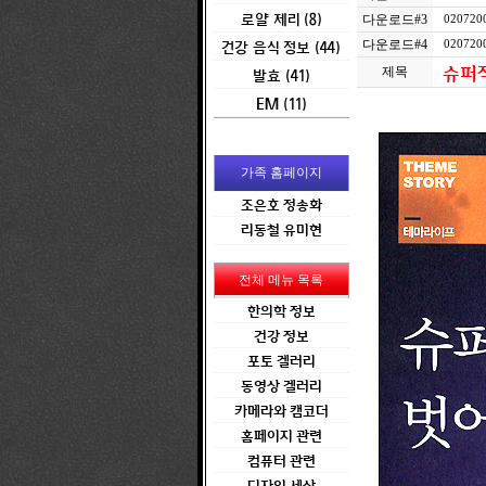
로얄 제리 (8)
다운로드#3
0207200
건강 음식 정보 (44)
다운로드#4
0207200
슈퍼
제목
발효 (41)
EM (11)
가족 홈페이지
조은호 정송화
리동철 유미현
전체 메뉴 목록
한의학 정보
건강 정보
포토 겔러리
동영상 겔러리
카메라와 캠코더
홈페이지 관련
컴퓨터 관련