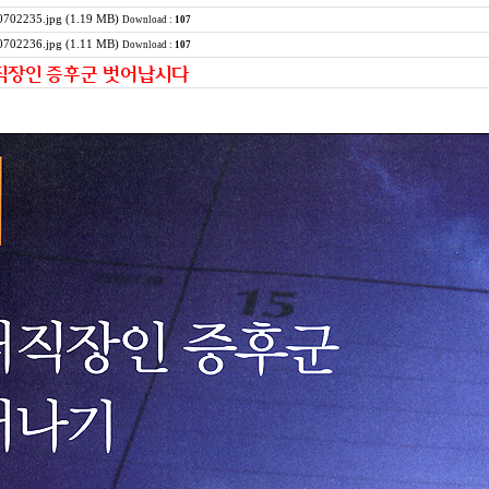
702235.jpg (1.19 MB)
Download :
107
702236.jpg (1.11 MB)
Download :
107
직장인 증후군 벗어납시다