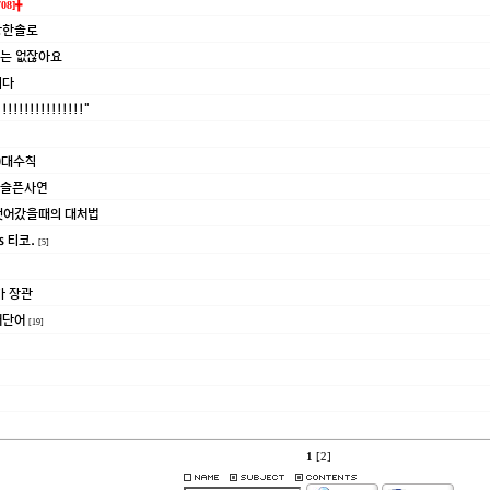
708]╋
망한솔로
요는 없잖아요
니다
!!!!!!!!!!!!"
0대수칙
 슬픈사연
뺏어갔을때의 대처법
s 티코.
[5]
카 장관
어단어
[19]
1
[2]