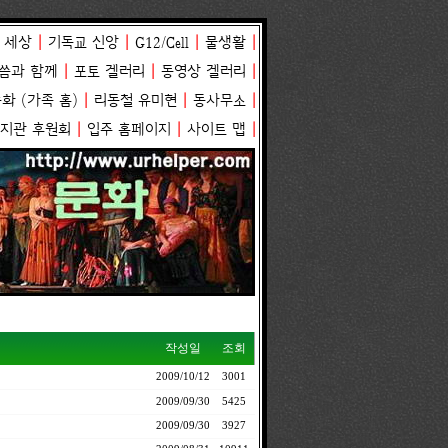
 세상
|
기독교 신앙
|
G12/Cell
|
물생활
|
씀과 함께
|
포토 겔러리
|
동영상 겔러리
|
송화
(
가족 홈
)
|
리동철 유미현
|
동사무소
|
복지관 후원회
|
입주 홈페이지
|
사이트 맵
|
작성일
조회
2009/10/12
3001
2009/09/30
5425
2009/09/30
3927