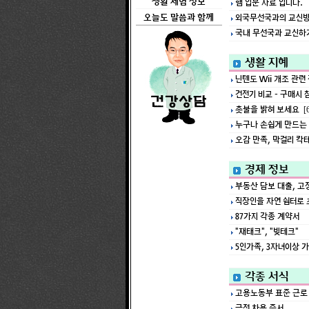
생활 체험 정보
햄 입문 자료 입니다.
외국무선국과의 교신방
오늘도 말씀과 함께
국내 무선국과 교신하
생활 지혜
닌텐도 Wii 개조 관련 
건전기 비교 - 구매시 
촛불을 밝혀 보세요
[
누구나 손쉽게 만드는
오감 만족, 막걸리 칵
경제 정보
부동산 담보 대출, 고
직장인을 자연 쉼터로 
87가지 각종 계약서
"재태크", "빚테크"
5인가족, 3자녀이상 
각종 서식
고용노동부 표준 근로
금전 차용 증서