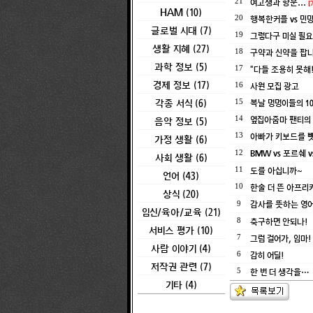
여고생과 항문...
21
[
HAM (10)
행복한커플 vs 민
20
글로벌 시대 (7)
그렇다구 미실 필
19
생활 지혜 (27)
구약과 신약을 팝
18
과학 정보 (5)
"다들 조용히 못해!!!!
17
경제 정보 (17)
사원 모집 광고
16
각종 서식 (6)
복날 멍멍이들의 1
15
옆집아줌마 팬티의
음악 정보 (5)
14
아빠가 키보드를 
13
가정 생활 (6)
BMW vs 포르쉐 v
12
사회 생활 (6)
도를 아십니까~
11
언어 (43)
한술 더 뜬 아프리
10
상식 (20)
감사를 뜻하는 영
9
임신/육아/교육 (21)
축구하면 안되나!
8
서비스 평가 (10)
그럼 걸어가, 임마!
7
사람 이야기 (4)
감히 어딜!
6
저작권 관련 (7)
한 번 더 생각을…
5
기타 (4)