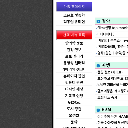
가족 홈페이지
조은호 정송화
영화
리동철 유미현
films선정 top movie
터미네이터 3
전체 메뉴 목록
[새영화] ‘폰부스’…공
한의학 정보
[새영화]장화, 홍련…
건강 정보
영화 [살인의 추억]을 
포토 겔러리
동영상 겔러리
여행
카메라와 캠코더
캠핑 정보 (사이트)
홈페이지 관련
포천 허브 아일랜드
[3
컴퓨터 관련
넉넉한 지리산을 느리게
디자인 세상
텐트여행은 ‘개고생?’ 
기독교 신앙
보령 머드 축제
G12/Cell
도시 정원
HAM
물생활
아마추어 무선 (HAM
문화
한국 아마추어 무선연맹