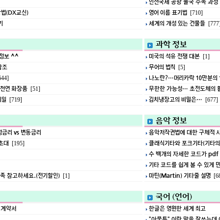
인천국제 공항 출국 수속 과정
법(DX교신)
영어 이름 표기법
[710]
기
세계의 개성 있는 건물들
[777
과학 정보
정보 ^^
미국의 석유 전쟁 대본
[1]
참조
무어의 법칙
[5]
나노란?…머리카락 10만분의 
644]
 천연 화장품
무한한 가능성… 초전도체의 
[51]
테일
김치냉장고의 비밀은…
[719]
[677]
음악 정보
정금리 vs 변동금리
음악저작권법에 대한 구체적 사
초대
클래식기타와 포크기타(기타의
[195]
수 백개의 자세한 코드가 pdf
기타 코드를 쉽게 볼 수 있게 
가족 참고하세요.(전기할인)
마틴(Martin) 기타줄 설명
[1]
[6
국어 (언어)
 계약서
한글은 영원한 세계 최고
"아뭏튼" 이란 말을 잘쓰는데 