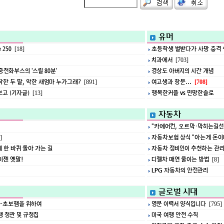
유머
 250
초등학생 벌받다가 사망 충격 
[18]
치과에서
[703]
중전화부스의 ‘스릴 80분’
경상도 아버지의 시간 개념
착한 두 딸, 악한 새엄마 누가그래?
여고생과 항문...
[891]
[708]
보고 (기자글)
행복한커플 vs 민망한솔로
[13]
자동차
"카에어컨, 오르막·막히는길선
자동차보험 상식 "아는게 돈이
]
 한 바퀴 돌아 가는 길
자동차 정비인이 추천하는 관
이젠 옛말!
디젤차 매연 줄이는 방법
[8]
LPG 자동차의 안전관리
글로벌 시대
)-초보햄을 위하여
영문 이력서 양식입니다
[795]
 정관 및 규정집
미국 여행 안전 수칙