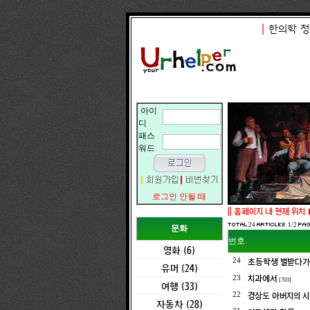
|
한의학 정
아이
디
패스
워드
로그인 안될 때
||
홈페이지 내 현재 위치 
24
1/2
문화
번호
영화 (6)
초등학생 벌받다가 
24
유머 (24)
치과에서
23
[703]
여행 (33)
경상도 아버지의 시
22
자동차 (28)