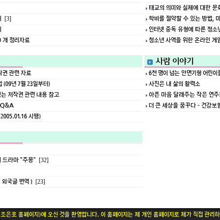
태교의 의미와 실제에 대한 문
이
학비를 절약할 수 있는 방법, 
[3]
지
인터넷 중독 유형에 따른 청소년
0 개 정리자료
청소년 사역을 위한 온라인 게임
사람 이야기
작권 관련 자료
6천 명이 넘는 안면기형 어린이
(09년 7월 23일부터)
사진은 내 삶의 활력소
있는 저작권 관련 내용 참고
아픈 마음 달래주는 작은 연주회 
 Q&A
더 큰 세상을 꿈꾸다 - 건강보험
05.01.16 시행)
 드라마 "주몽"
[32]
 외국글 번역 )
[23]
(조은호 홈페이지)에 오신 것을 환영합니다. 이 홈페이지는 제 개인 홈페이지로 제가 직접 관리하