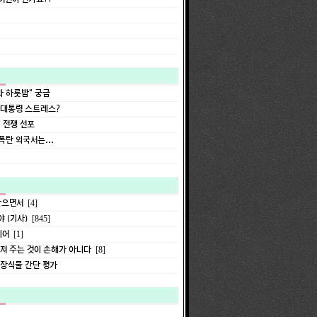
과 하룻밤" 궁금
 대통령 스트레스?
 전쟁 선포
탄 외국서는...
받으면서
[4]
 (기사)
[845]
디어
[1]
거져 주는 것이 손해가 아니다
[8]
 장식물 간단 평가