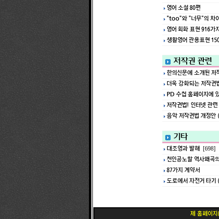
영어 소설 80편
"too"와 "너무"의 차
영어 회화 표현 916가
생활영어 관용표현 15
저작권 관련
한의신문에 소개된 저
더욱 강화되는 저작권법 
PD 수첩 홈페이지에 
저작권법! 인터넷 관련
음악 저작권법 개정안 (20
기타
대조영과 발해
[698]
천인공노할 역사왜곡의
87가지 계약서
도로에서 자전거 타기 (
제 홈페이지