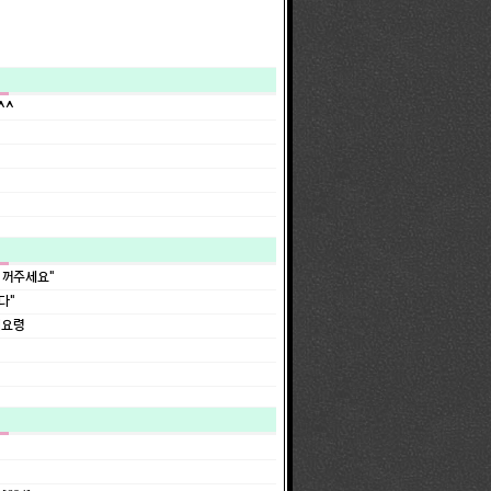
^^
 꺼주세요"
다"
리요령