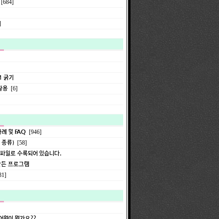
[684]
]
1 굵기
활용
[6]
례 및 FAQ
[946]
 종류)
[58]
 파일로 수록되어 있습니다.
만든 프로그램
81]
어원이 뭔가요??