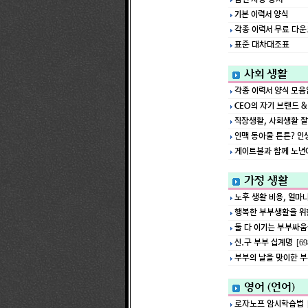
기본 이력서 양식
각종 이력서 무료 다
표준 대차대조표
사회 생활
각종 이력서 양식 모
CEO의 자기 브랜드 &
직장생활, 사회생활 잘
인맥 동아줄 튼튼? 인
게이트볼과 함께 노년
가정 생활
노후 생활 비용, 얼마
행복한 부부생활을 위한
둘 다 이기는 부부싸움
신.구 부부 십계명
[69
부부의 날을 맞이한 부
영어 (언어)
로자노프 암시학습법