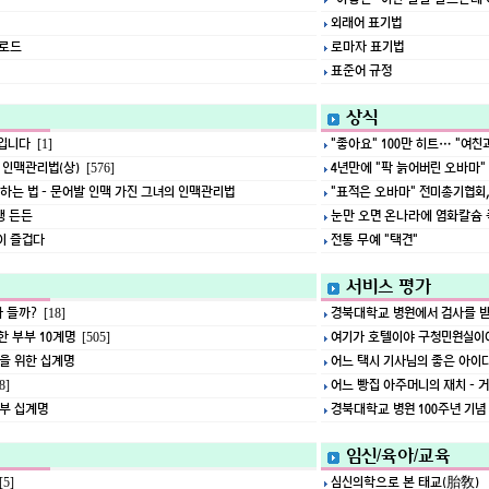
외래어 표기법
운로드
로마자 표기법
표준어 규정
상식
음입니다
"좋아요" 100만 히트… "여친
[1]
 인맥관리법(상)
4년만에 "팍 늙어버린 오바마"
[576]
하는 법 - 문어발 인맥 가진 그녀의 인맥관리법
"표적은 오바마" 전미총기협회,
생 든든
눈만 오면 온나라에 염화칼슘 폭
이 즐겁다
전통 무예 "택견"
서비스 평가
나 들까?
경북대학교 병원에서 검사를 
[18]
 부부 10계명
여기가 호텔이야 구청민원실이야
[505]
을 위한 십계명
어느 택시 기사님의 좋은 아이
어느 빵집 아주머니의 재치 - 
8]
부 십계명
경북대학교 병원 100주년 기념
임신/육아/교육
심신의학으로 본 태교(胎敎)
[5]