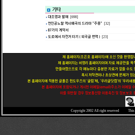
기타
대조영과 발해
[698]
천인공노할 역사왜곡의 드라마 "주몽"
[32]
87가지 계약서
도로에서 자전거 타기 ( 외국글 번역 )
[23]
제 홈페이지(조은호 홈페이지)에 오신 것을 환영합니
제 홈페이지는 비영리 홈페이지이며 자료 제공만을 목적
만들어졌으므로 각 메뉴마다 충분한 자료가 없을 수도 있
혹시 저작권이나 초상권에 문제가 있는
본 홈페이지에 적용된 글꼴은 윈도우즈의 '굴림'체, '우리글닷컴'의 '우리새봄'
본 홈페이지에 포함되거나 게시된 이메일(email)주소가 이메일 
이를 위반할 경우 정보통신망 이용촉진 및 정보보호 등
Copyright 2002
All right reserved This