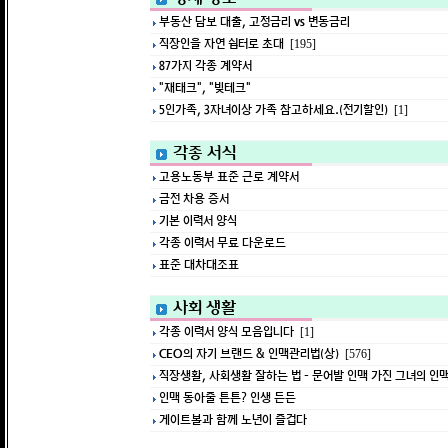
부동산 담보 대출, 고정금리 vs 변동금리
직장인을 자연 쉼터로 초대
[195]
87가지 각종 계약서
"재태크", "빚테크"
5인가족, 3자녀이상 가족 참고하세요.(전기할인)
[1]
각종 서식
고용노동부 표준 근로 계약서
금전 차용 증서
기본 이력서 양식
각종 이력서 무료 다운로드
표준 대차대조표
사회 생활
각종 이력서 양식 모음입니다
[1]
CEO의 자기 브랜드 & 인맥관리법(상)
[576]
직장생활, 사회생활 잘하는 법 - 문어발 인맥 가진 그녀의 인
인맥 동아줄 튼튼? 인생 든든
게이트볼과 함께 노년이 즐겁다