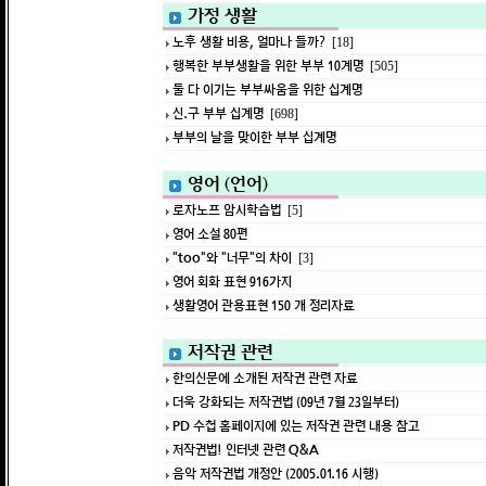
가정 생활
노후 생활 비용, 얼마나 들까?
[18]
행복한 부부생활을 위한 부부 10계명
[505]
둘 다 이기는 부부싸움을 위한 십계명
신.구 부부 십계명
[698]
부부의 날을 맞이한 부부 십계명
영어 (언어)
로자노프 암시학습법
[5]
영어 소설 80편
"too"와 "너무"의 차이
[3]
영어 회화 표현 916가지
생활영어 관용표현 150 개 정리자료
저작권 관련
한의신문에 소개된 저작권 관련 자료
더욱 강화되는 저작권법 (09년 7월 23일부터)
PD 수첩 홈페이지에 있는 저작권 관련 내용 참고
저작권법! 인터넷 관련 Q&A
음악 저작권법 개정안 (2005.01.16 시행)