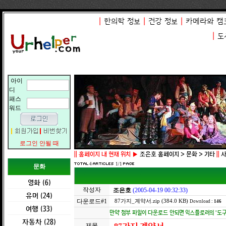
|
한의학 정보
|
건강 정보
|
카메라와 캠
|
도
아이
디
패스
워드
로그인 안될 때
||
홈페이지 내 현재 위치 ▶
조은호 홈페이지 > 문화 > 기타
||
사
4
1/1
문화
영화 (6)
작성자
조은호
(2005-04-19 00:32:33)
유머 (24)
다운로드#1
87가지_계약서.zip (384.0 KB)
Download :
146
여행 (33)
만약 첨부 파일이 다운로드 안되면 익스플로러의 '도구 -
자동차 (28)
제목