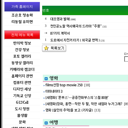
가족 홈페이지
번호
조은호 정송화
대조영과 발해
4
[698]
리동철 유미현
천인공노할 역사왜곡의 드라마 "주몽"
3
[32]
87가지 계약서
전체 메뉴 목록
도로에서 자전거 타기 ( 외국글 번역 )
1
[23]
한의학 정보
건강 정보
포토 겔러리
동영상 겔러리
카메라와 캠코더
홈페이지 관련
영화
컴퓨터 관련
films선정 top movie 250
[18]
디자인 세상
터미네이터 3
기독교 신앙
[새영화] ‘폰부스’…공중전화부스의 ‘스릴 80분’
G12/Cell
[새영화]장화, 홍련…착한 두 딸, 악한 새엄마 누가그래?
[8
도시 정원
영화 [살인의 추억]을 보고 (기자글)
[13]
물생활
여행
문화