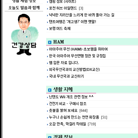
생활 체험 정보
캠핑 정보 (사이트)
오늘도 말씀과 함께
포천 허브 아일랜드
[3]
넉넉한 지리산을 느리게 한 바퀴 돌아 가는 길
텐트여행은 ‘개고생?’ 이젠 옛말!
보령 머드 축제
HAM
아마추어 무선 (HAM)-초보햄을 위하여
한국 아마추어 무선연맹 정관 및 규정집
햄 입문 자료 입니다.
외국무선국과의 교신방법(DX교신)
국내 무선국과 교신하기
생활 지혜
닌텐도 Wii 개조 관련 정보 ^^
건전기 비교 - 구매시 참조
촛불을 밝혀 보세요
[644]
누구나 손쉽게 만드는 천연 화장품
[51]
오감 만족, 막걸리 칵테일
[719]
경제 정보