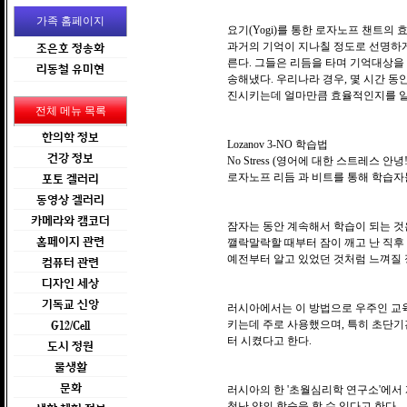
가족 홈페이지
요기(Yogi)를 통한 로자노프 챈트의 
과거의 기억이 지나칠 정도로 선명하게 떠
조은호 정송화
른다. 그들은 리듬을 타며 기억대상을
리동철 유미현
송해냈다. 우리나라 경우, 몇 시간 동
진시키는데 얼마만큼 효율적인지를 알 
전체 메뉴 목록
한의학 정보
Lozanov 3-NO 학습법
건강 정보
No Stress (영어에 대한 스트레스 안녕!
로자노프 리듬 과 비트를 통해 학습자
포토 겔러리
동영상 겔러리
카메라와 캠코더
잠자는 동안 계속해서 학습이 되는 것
홈페이지 관련
깰락말락할 때부터 잠이 깨고 난 직후
예전부터 알고 있었던 것처럼 느껴질 
컴퓨터 관련
디자인 세상
기독교 신앙
러시아에서는 이 방법으로 우주인 교
키는데 주로 사용했으며, 특히 초단기
G12/Cell
터 시켰다고 한다.
도시 정원
물생활
문화
러시아의 한 '초월심리학 연구소'에서 
청난 양의 학습을 할 수 있다고 한다.