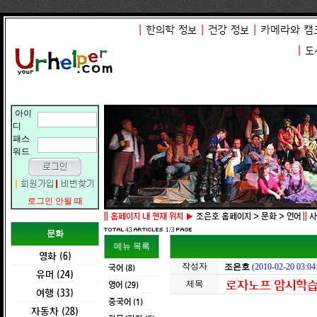
|
한의학 정보
|
건강 정보
|
카메라와 캠
|
도
아이
디
패스
워드
로그인 안될 때
||
홈페이지 내 현재 위치 ▶
조은호 홈페이지 > 문화 > 언어
||
사
43
1/3
문화
메뉴 목록
영화 (6)
작성자
국어 (8)
조은호
(2010-02-20 03:04
유머 (24)
로자노프 암시학
영어 (29)
제목
여행 (33)
중국어 (1)
자동차 (28)