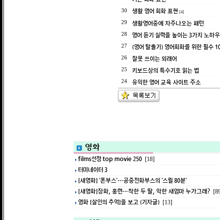
생활 영어 회화 표현
30
[4]
생활영어중에 자주나오는 패턴
29
영어 듣기 실력을 높이는 3가지 노하우
28
(영어 탈출기) 영어회화를 위한 필수 1
27
잘못 쓰이는 외래어
26
키보드상의 특수기호 읽는 법
25
유익한 영어 교육 사이트 주소
24
영화
films선정 top movie 250
[18]
터미네이터 3
[새영화] ‘폰부스’…공중전화부스의 ‘스릴 80분’
[새영화]장화, 홍련…착한 두 딸, 악한 새엄마 누가그래?
[8
영화 [살인의 추억]을 보고 (기자글)
[13]