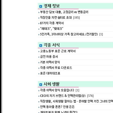
경제 정보
부동산 담보 대출, 고정금리 vs 변동금리
직장인을 자연 쉼터로 초대
[195]
87가지 각종 계약서
"재태크", "빚테크"
5인가족, 3자녀이상 가족 참고하세요.(전기할인)
[1]
각종 서식
고용노동부 표준 근로 계약서
금전 차용 증서
기본 이력서 양식
각종 이력서 무료 다운로드
표준 대차대조표
사회 생활
각종 이력서 양식 모음입니다
[1]
CEO의 자기 브랜드 & 인맥관리법(상)
[576]
직장생활, 사회생활 잘하는 법 - 문어발 인맥 가진 그녀의 인
인맥 동아줄 튼튼? 인생 든든
게이트볼과 함께 노년이 즐겁다