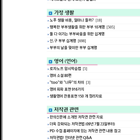
가정 생활
노후 생활 비용, 얼마나 들까?
[18]
행복한 부부생활을 위한 부부 10계명
[505]
둘 다 이기는 부부싸움을 위한 십계명
신.구 부부 십계명
[698]
부부의 날을 맞이한 부부 십계명
영어 (언어)
로자노프 암시학습법
[5]
영어 소설 80편
"too"와 "너무"의 차이
[3]
영어 회화 표현 916가지
생활영어 관용표현 150 개 정리자료
저작권 관련
한의신문에 소개된 저작권 관련 자료
더욱 강화되는 저작권법 (09년 7월 23일부터)
PD 수첩 홈페이지에 있는 저작권 관련 내용 참고
저작권법! 인터넷 관련 Q&A