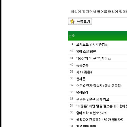
이상이 '잠자면서 영어를 머리에 입력
번호
로자노프 암시학습법
[5]
영어 소설 80편
42
"too"와 "너무"의 차이
41
[3]
동몽선습
40
사서(四書)
39
천자문
38
수준별 한자 학습지 (충남 교육청)
37
명심보감
36
한글은 영원한 세계 최고
35
"아뭏튼" 이란 말을 잘쓰는데 어원이 
34
영어 회화 표현 916가지
33
생활영어 관용표현 150 개 정리자료
32
기본 회화 표현
31