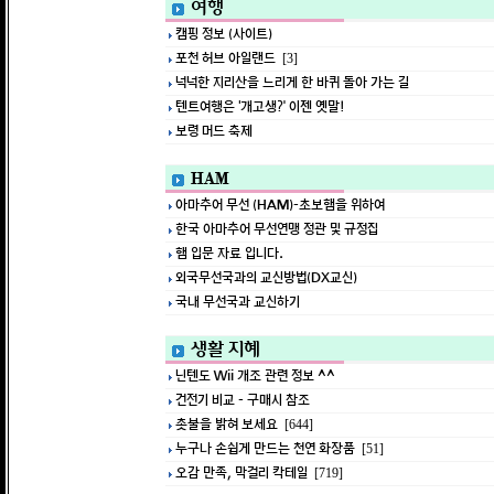
여행
캠핑 정보 (사이트)
포천 허브 아일랜드
[3]
넉넉한 지리산을 느리게 한 바퀴 돌아 가는 길
텐트여행은 ‘개고생?’ 이젠 옛말!
보령 머드 축제
HAM
아마추어 무선 (HAM)-초보햄을 위하여
한국 아마추어 무선연맹 정관 및 규정집
햄 입문 자료 입니다.
외국무선국과의 교신방법(DX교신)
국내 무선국과 교신하기
생활 지혜
닌텐도 Wii 개조 관련 정보 ^^
건전기 비교 - 구매시 참조
촛불을 밝혀 보세요
[644]
누구나 손쉽게 만드는 천연 화장품
[51]
오감 만족, 막걸리 칵테일
[719]