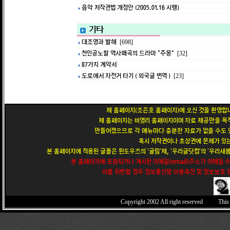
음악 저작권법 개정안 (2005.01.16 시행)
기타
대조영과 발해
[698]
천인공노할 역사왜곡의 드라마 "주몽"
[32]
87가지 계약서
도로에서 자전거 타기 ( 외국글 번역 )
[23]
제 홈페이지(조은호 홈페이지)에 오신 것을 환영합니
제 홈페이지는 비영리 홈페이지이며 자료 제공만을 목적
만들어졌으므로 각 메뉴마다 충분한 자료가 없을 수도 있
혹시 저작권이나 초상권에 문제가 있는
본 홈페이지에 적용된 글꼴은 윈도우즈의 '굴림'체, '우리글닷컴'의 '우리새봄'
본 홈페이지에 포함되거나 게시된 이메일(email)주소가 이메일 
이를 위반할 경우 정보통신망 이용촉진 및 정보보호 등
Copyright 2002
All right reserved This