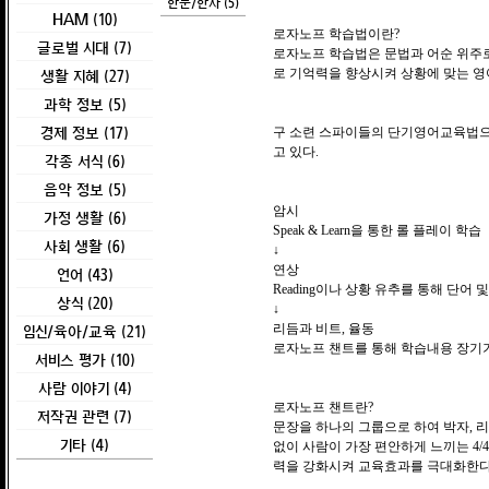
한문/한자 (5)
HAM (10)
로자노프 학습법이란?
글로벌 시대 (7)
로자노프 학습법은 문법과 어순 위주로
생활 지혜 (27)
로 기억력을 향상시켜 상황에 맞는 
과학 정보 (5)
경제 정보 (17)
구 소련 스파이들의 단기영어교육법으
고 있다.
각종 서식 (6)
음악 정보 (5)
암시
가정 생활 (6)
Speak & Learn을 통한 롤 플레이 학습
사회 생활 (6)
↓
연상
언어 (43)
Reading이나 상황 유추를 통해 단어
상식 (20)
↓
임신/육아/교육 (21)
리듬과 비트, 율동
로자노프 챈트를 통해 학습내용 장기
서비스 평가 (10)
사람 이야기 (4)
로자노프 챈트란?
저작권 관련 (7)
문장을 하나의 그룹으로 하여 박자, 
기타 (4)
없이 사람이 가장 편안하게 느끼는 4/4
력을 강화시켜 교육효과를 극대화한다