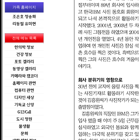
가족 홈페이지
조은호 정송화
리동철 유미현
전체 메뉴 목록
한의학 정보
건강 정보
포토 겔러리
동영상 겔러리
카메라와 캠코더
홈페이지 관련
컴퓨터 관련
디자인 세상
기독교 신앙
G12/Cell
도시 정원
물생활
문화