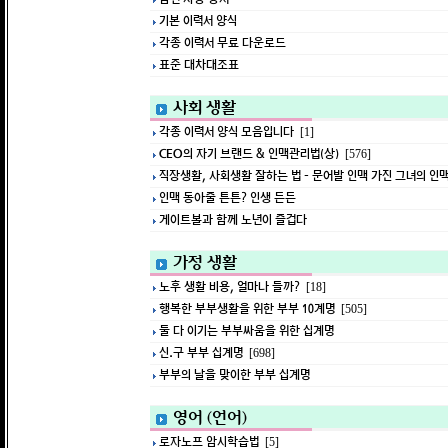
기본 이력서 양식
각종 이력서 무료 다운로드
표준 대차대조표
사회 생활
각종 이력서 양식 모음입니다
[1]
CEO의 자기 브랜드 & 인맥관리법(상)
[576]
직장생활, 사회생활 잘하는 법 - 문어발 인맥 가진 그녀의 인
인맥 동아줄 튼튼? 인생 든든
게이트볼과 함께 노년이 즐겁다
가정 생활
노후 생활 비용, 얼마나 들까?
[18]
행복한 부부생활을 위한 부부 10계명
[505]
둘 다 이기는 부부싸움을 위한 십계명
신.구 부부 십계명
[698]
부부의 날을 맞이한 부부 십계명
영어 (언어)
로자노프 암시학습법
[5]