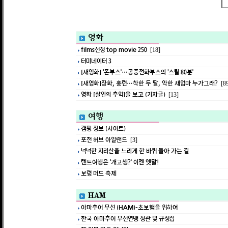
영화
films선정 top movie 250
[18]
터미네이터 3
[새영화] ‘폰부스’…공중전화부스의 ‘스릴 80분’
[새영화]장화, 홍련…착한 두 딸, 악한 새엄마 누가그래?
[8
영화 [살인의 추억]을 보고 (기자글)
[13]
여행
캠핑 정보 (사이트)
포천 허브 아일랜드
[3]
넉넉한 지리산을 느리게 한 바퀴 돌아 가는 길
텐트여행은 ‘개고생?’ 이젠 옛말!
보령 머드 축제
HAM
아마추어 무선 (HAM)-초보햄을 위하여
한국 아마추어 무선연맹 정관 및 규정집