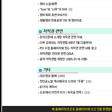
영어 소설 80편
"too"와 "너무"의 차이
[3]
영어 회화 표현 916가지
생활영어 관용표현 150 개 정리자료
저작권 관련
한의신문에 소개된 저작권 관련 자료
더욱 강화되는 저작권법 (09년 7월 23일부터)
PD 수첩 홈페이지에 있는 저작권 관련 내용 참고
저작권법! 인터넷 관련 Q&A
음악 저작권법 개정안 (2005.01.16 시행)
기타
대조영과 발해
[698]
천인공노할 역사왜곡의 드라마 "주몽"
[32]
87가지 계약서
도로에서 자전거 타기 ( 외국글 번역 )
[23]
제 홈페이지(조은호 홈페이지)에 오신 것을 환영합니