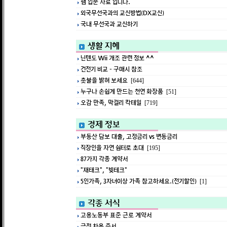
햄 입문 자료 입니다.
외국무선국과의 교신방법(DX교신)
국내 무선국과 교신하기
생활 지혜
닌텐도 Wii 개조 관련 정보 ^^
건전기 비교 - 구매시 참조
촛불을 밝혀 보세요
[644]
누구나 손쉽게 만드는 천연 화장품
[51]
오감 만족, 막걸리 칵테일
[719]
경제 정보
부동산 담보 대출, 고정금리 vs 변동금리
직장인을 자연 쉼터로 초대
[195]
87가지 각종 계약서
"재태크", "빚테크"
5인가족, 3자녀이상 가족 참고하세요.(전기할인)
[1]
각종 서식
고용노동부 표준 근로 계약서
금전 차용 증서