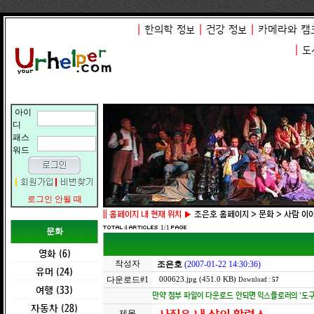
|
한의학 정보
|
건강 정보
|
카메라와 캠
|
도
아이
디
패스
워드
로그인 안될 때
||
홈페이지 내 현재 위치 ▶
조은호 홈페이지 > 문화 > 사람 이
4
1/1
문화
영화 (6)
작성자
조은호
(2007-01-22 14:30:36)
유머 (24)
다운로드#1
000623.jpg (451.0 KB)
Download :
57
여행 (33)
만약 첨부 파일이 다운로드 안되면 익스플로러의 '도구 -
자동차 (28)
제목