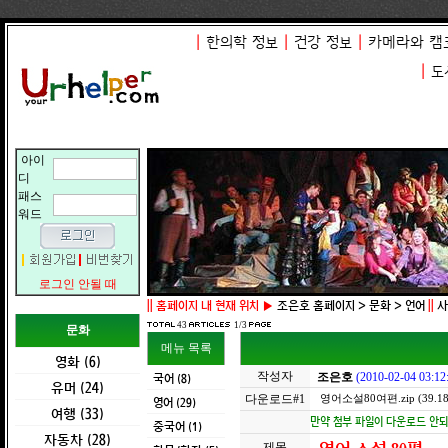
|
한의학 정보
|
건강 정보
|
카메라와 캠
|
도
아이
디
패스
워드
로그인 안될 때
||
홈페이지 내 현재 위치 ▶
조은호 홈페이지 > 문화 > 언어
||
사
43
1/3
문화
메뉴 목록
영화 (6)
작성자
국어 (8)
조은호
(2010-02-04 03:12
유머 (24)
다운로드#1
영어소설80여편.zip (39.18
영어 (29)
여행 (33)
만약 첨부 파일이 다운로드 안되면
중국어 (1)
자동차 (28)
제목