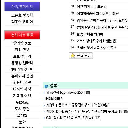
생활 영어 회화 표현
가족 홈페이지
30
[4]
생활영어중에 자주나오는 패턴
29
조은호 정송화
영어 듣기 실력을 높이는 3가지 노하우
28
리동철 유미현
(영어 탈출기) 영어회화를 위한 필수 1
27
잘못 쓰이는 외래어
26
전체 메뉴 목록
키보드상의 특수기호 읽는 법
25
한의학 정보
유익한 영어 교육 사이트 주소
24
건강 정보
포토 겔러리
동영상 겔러리
카메라와 캠코더
홈페이지 관련
컴퓨터 관련
영화
디자인 세상
films선정 top movie 250
[18]
기독교 신앙
터미네이터 3
G12/Cell
[새영화] ‘폰부스’…공중전화부스의 ‘스릴 80분’
도시 정원
[새영화]장화, 홍련…착한 두 딸, 악한 새엄마 누가그래?
[8
물생활
영화 [살인의 추억]을 보고 (기자글)
[13]
문화