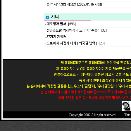
음악 저작권법 개정안 (2005.01.16 시행)
기타
대조영과 발해
[698]
천인공노할 역사왜곡의 드라마 "주몽"
[32]
87가지 계약서
도로에서 자전거 타기 ( 외국글 번역 )
[23]
제 홈페이지(조은호 홈페이지)에 오신 것을 환영합니
제 홈페이지는 비영리 홈페이지이며 자료 제공만을 목적
만들어졌으므로 각 메뉴마다 충분한 자료가 없을 수도 있
혹시 저작권이나 초상권에 문제가 있는
본 홈페이지에 적용된 글꼴은 윈도우즈의 '굴림'체, '우리글닷컴'의 '우리새봄'
본 홈페이지에 포함되거나 게시된 이메일(email)주소가 이메일 
이를 위반할 경우 정보통신망 이용촉진 및 정보보호 등
Copyright 2002
All right reserved This