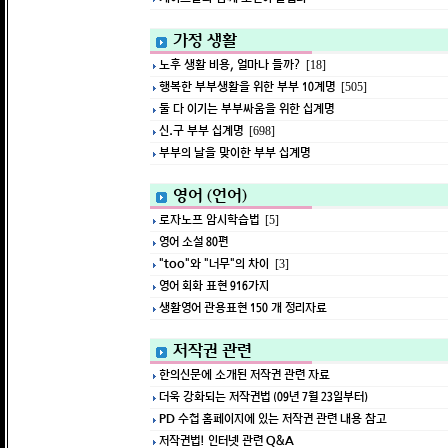
가정 생활
노후 생활 비용, 얼마나 들까?
[18]
행복한 부부생활을 위한 부부 10계명
[505]
둘 다 이기는 부부싸움을 위한 십계명
신.구 부부 십계명
[698]
부부의 날을 맞이한 부부 십계명
영어 (언어)
로자노프 암시학습법
[5]
영어 소설 80편
"too"와 "너무"의 차이
[3]
영어 회화 표현 916가지
생활영어 관용표현 150 개 정리자료
저작권 관련
한의신문에 소개된 저작권 관련 자료
더욱 강화되는 저작권법 (09년 7월 23일부터)
PD 수첩 홈페이지에 있는 저작권 관련 내용 참고
저작권법! 인터넷 관련 Q&A