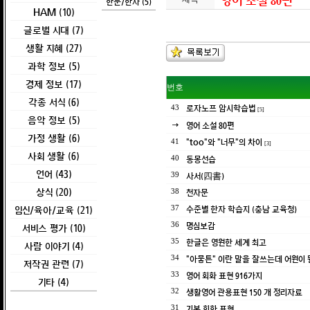
영어 소설 80편
한문/한자 (5)
HAM (10)
글로벌 시대 (7)
생활 지혜 (27)
과학 정보 (5)
경제 정보 (17)
번호
각종 서식 (6)
로자노프 암시학습법
43
[5]
음악 정보 (5)
영어 소설 80편
가정 생활 (6)
"too"와 "너무"의 차이
41
[3]
사회 생활 (6)
동몽선습
40
언어 (43)
사서(四書)
39
상식 (20)
천자문
38
임신/육아/교육 (21)
수준별 한자 학습지 (충남 교육청)
37
명심보감
36
서비스 평가 (10)
한글은 영원한 세계 최고
35
사람 이야기 (4)
"아뭏튼" 이란 말을 잘쓰는데 어원이 
34
저작권 관련 (7)
영어 회화 표현 916가지
33
기타 (4)
생활영어 관용표현 150 개 정리자료
32
기본 회화 표현
31