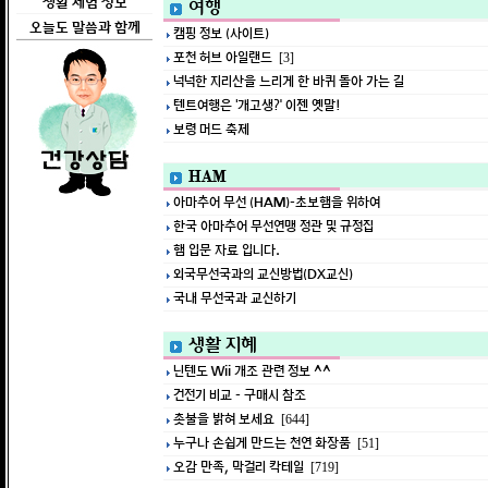
생활 체험 정보
여행
오늘도 말씀과 함께
캠핑 정보 (사이트)
포천 허브 아일랜드
[3]
넉넉한 지리산을 느리게 한 바퀴 돌아 가는 길
텐트여행은 ‘개고생?’ 이젠 옛말!
보령 머드 축제
HAM
아마추어 무선 (HAM)-초보햄을 위하여
한국 아마추어 무선연맹 정관 및 규정집
햄 입문 자료 입니다.
외국무선국과의 교신방법(DX교신)
국내 무선국과 교신하기
생활 지혜
닌텐도 Wii 개조 관련 정보 ^^
건전기 비교 - 구매시 참조
촛불을 밝혀 보세요
[644]
누구나 손쉽게 만드는 천연 화장품
[51]
오감 만족, 막걸리 칵테일
[719]