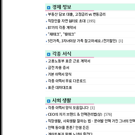
경제 정보
부동산 담보 대출, 고정금리 vs 변동금리
직장인을 자연 쉼터로 초대
[195]
87가지 각종 계약서
"재태크", "빚테크"
5인가족, 3자녀이상 가족 참고하세요.(전기할인)
[1]
각종 서식
고용노동부 표준 근로 계약서
금전 차용 증서
기본 이력서 양식
각종 이력서 무료 다운로드
표준 대차대조표
사회 생활
각종 이력서 양식 모음입니다
[1]
CEO의 자기 브랜드 & 인맥관리법(상)
[576]
직장생활, 사회생활 잘하는 법 - 문어발 인맥 가진 그녀의 인
인맥 동아줄 튼튼? 인생 든든
게이트볼과 함께 노년이 즐겁다