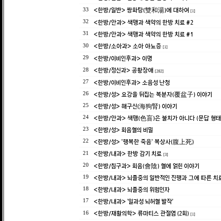
<한방/일반> 쌍화탕(雙和湯)에 대하여
33
[1]
<한방/안과> 색맹과 색약의 한방 치료 #2
32
<한방/안과> 색맹과 색약의 한방 치료 #1
31
<한방/소아과> 소아 야뇨증
30
[1]
<한방/이비인후과> 이명
29
<한방/정신과> 공황장애
28
[282]
<한방/이비인후과> 소음성 난청
27
<한방/성> 요강을 뒤집는 복분자(覆盆子) 이야기
26
<한방/성> 해구신(海狗腎) 이야기
25
<한방/안과> 색맹(色盲)은 불치가 아니다 (문답 형태
24
<한방/성> 회음혈의 비밀
23
<한방/성> '행복한 죽음' 복상사(腹上死)
22
<한방/내과> 한방 감기 치료
21
[3]
<한방/침구과> 회음(會陰) 혈에 얽힌 이야기
20
<한방/내과> 뇌졸중의 일반적인 진행과 그에 따른 치
19
<한방/내과> 뇌졸중의 위험인자
18
<한방/내과> ‘일과성 뇌허혈 발작’
17
<한방/재활의학> 류마티스 관절염 (2회)
16
[1]