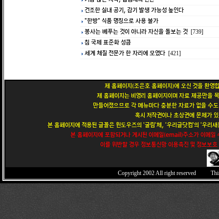
건조한 실내 공기, 감기 발생 가능성 높인다
"한방" 식품 명칭으로 사용 불가
봉사는 베푸는 것이 아니라 자신을 돌보는 것
[739]
침 국제 표준화 성큼
세계 체질 전문가 한 자리에 모였다
[421]
제 홈페이지(조은호 홈페이지)에 오신 것을 환영합
제 홈페이지는 비영리 홈페이지이며 자료 제공만을 목
만들어졌으므로 각 메뉴마다 충분한 자료가 없을 수도 
혹시 저작권이나 초상권에 문제가 있
본 홈페이지에 적용된 글꼴은 윈도우즈의 '굴림'체, '우리글닷컴'의 '우리새봄
본 홈페이지에 포함되거나 게시된 이메일(email)주소가 이메일
이를 위반할 경우 정보통신망 이용촉진 및 정보보호 
Copyright 2002
All right reserved Thi