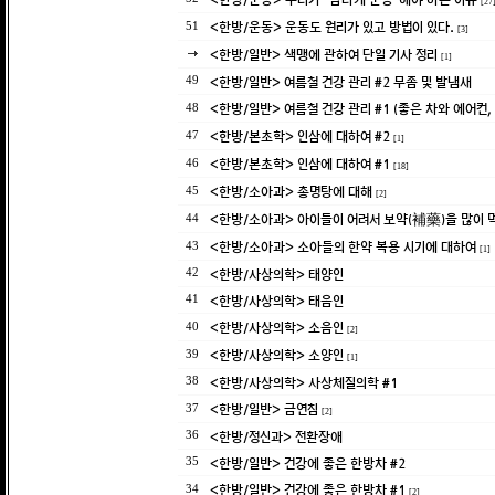
[27
<한방/운동> 운동도 원리가 있고 방법이 있다.
51
[3]
<한방/일반> 색맹에 관하여 단일 기사 정리
[1]
<한방/일반> 여름철 건강 관리 #2 무좀 및 발냄새
49
<한방/일반> 여름철 건강 관리 #1 (좋은 차와 에어컨
48
<한방/본초학> 인삼에 대하여 #2
47
[1]
<한방/본초학> 인삼에 대하여 #1
46
[18]
<한방/소아과> 총명탕에 대해
45
[2]
<한방/소아과> 아이들이 어려서 보약(補藥)을 많이 
44
<한방/소아과> 소아들의 한약 복용 시기에 대하여
43
[1]
<한방/사상의학> 태양인
42
<한방/사상의학> 태음인
41
<한방/사상의학> 소음인
40
[2]
<한방/사상의학> 소양인
39
[1]
<한방/사상의학> 사상체질의학 #1
38
<한방/일반> 금연침
37
[2]
<한방/정신과> 전환장애
36
<한방/일반> 건강에 좋은 한방차 #2
35
<한방/일반> 건강에 좋은 한방차 #1
34
[2]