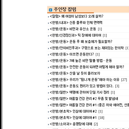
주인장 칼럼
<칼럼> 왜 여성이 남성보다 오래 살까?
<한방/내과> 신종 플루와 인체 면역력
<한방/운동> 비만과 유산소 운동
[1]
<한방/신경정신과> 틱 장애에 대하여
[1]
<한방/운동> 운동 후 왜 보충제가 필요할까?
<한방/안이비인후과> 구멍으로 보는 재미있는 한의학
[1
<한방/운동> 아프면 운동한다?
[1]
<한방/운동> 7배 높은 비만 탈출 방법 - 운동
<한방/운동> 안전한 운동이 되려면 어떻게 해야 할까?
<한방/운동> 산을 날 듯이 올라보자
<한방/운동> 우리가 "땀나게 운동"해야 하는 이유
[27]
<한방/운동> 운동도 원리가 있고 방법이 있다.
[3]
<한방/일반> 색맹에 관하여 단일 기사 정리
[1]
<한방/일반> 여름철 건강 관리 #2 무좀 및 발냄새
<한방/일반> 여름철 건강 관리 #1 (좋은 차와 에어컨, 선풍
<한방/본초학> 인삼에 대하여 #2
[1]
<한방/본초학> 인삼에 대하여 #1
[18]
<한방/소아과> 총명탕에 대해
[2]