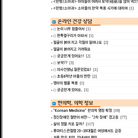
<한방/소아과> 아이들이 어려서 보약(補藥)을 많이 먹으면 
<한방/소아과> 소아들의 한약 복용 시기에 대하여
[1]
온라인 건강 상담
눈이 너무 힘들어서
[1]
왼쪽옆구리가 아파서
[1]
얼굴이 붉어 지고 각질이 일어나요
[2]
얼굴이 붉어지고 가려워요
궁금한게 있어요!!
[2]
보약??
[3]
의사선생님 질문있었요!
[1]
초등6학년 아들의 반란
[2]
영아의 벌꿀 복용
[1]
궁금한게 있어요.
[1]
한의학, 의학 정보
"Korean Medicine" 한의학 명칭 확정
[19]
정신장애인 절반이 비만… "2차 장애" 경고등
[77]
살이 정말 키로 갈까?
[117]
류마티스관절염 20~30대젊은 여성에서도 급증
거품 많은 치약, 입냄새의 원인