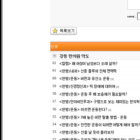
:
번호
강동 한의원 약도
<칼럼> 왜 여성이 남성보다 오래 살까?
62
<한방/내과> 신종 플루와 인체 면역력
61
<한방/운동> 비만과 유산소 운동
60
[1]
<한방/신경정신과> 틱 장애에 대하여
59
[1]
<한방/운동> 운동 후 왜 보충제가 필요할까?
58
<한방/안이비인후과> 구멍으로 보는 재미있는 한의
57
<한방/운동> 아프면 운동한다?
56
[1]
<한방/운동> 7배 높은 비만 탈출 방법 - 운동
55
<한방/운동> 안전한 운동이 되려면 어떻게 해야 할까?
54
<한방/운동> 산을 날 듯이 올라보자
53
<한방/운동> 우리가 "땀나게 운동"해야 하는 이유
52