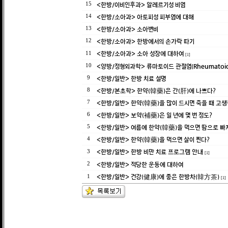
<한방/이비인후과> 알레르기성 비염
15
<한방/소아과> 아토피성 피부염에 대해
14
<한방/소아과> 소아변비
13
<한방/소아과> 한방에서의 손가락 따기
12
<한방/소아과> 소아 성장에 대하여
11
[1]
<양방/정형외과학> 류마토이드 관절염(Rheumatoid A
10
<한방/일반> 한방 치료 설명
9
<한방/본초학> 한약(韓藥)은 간(肝)에 나쁘다?
8
<한방/일반> 한약(韓藥)을 많이 드시면 죽을 때 고
7
<한방/일반> 보약(補藥)은 일 년에 몇 번 정도?
6
<한방/일반> 여름에 한약(韓藥)을 먹으면 땀으로 빠
5
<한방/일반> 한약(韓藥)을 먹으면 살이 찐다?
4
<한방/일반> 한방 비만 치료 프로그램 안내
3
[1]
<한방/일반> 적당한 운동에 대하여
2
<한방/일반> 건강(健康)에 좋은 한방차(韓方茶)
1
[1]