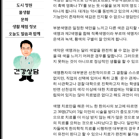
색맹은 일반적으로 전색맹(全色盲), 부분색맹(部分色盲
도시 정원
이 흑백 영화나 TV를 보는 듯 사물을 보게 되며 명도
타나게 됩니다. 대개는 약시를 동반하고 있으며 시력은
물생활
기능만이 존재하여 색감은 인지할 수 없으나 명암만으
문화
생활 체험 정보
부분색맹은 일정한 색만을 느끼고 다른 색은 감지할 수
색맹과 제2색맹을 합해 적록색맹이라 부르며 색맹자
오늘도 말씀과 함께
은색과 녹색, 황색의 구별이 잘 안되게 됩니다.
색약은 색맹과는 달리 색깔을 완전히 볼 수 없는 경우
을 때 색을 느끼기 어려운 경우를 말합니다. 그러므
지 못하는 것이 아니므로 정상적인 생활을 할 수 있으
색맹환자의 대부분은 선천적이므로 그 결함을 스스로 
없지만, 직업의 선택에 있어서 특히 교통 ·운수 관계나
히 사관학교나 경찰 대학으로 진학하고자 하는 학생
반면 선천성의 색각 이상에 대한 치료법에는 약물요법
립되어 있지는 않아 치료법은 없다고 해도 과언이 아
색맹 치료만을 해온 어느 한 한의사의 보고에 따르면 1,8
고 36명(2%)이 5일 미만의 시술을 받다가 중도포기
으므로 치료를 더 이상 받지 않는 예가 많은 것으로 
의 치료를 요하는 것으로 나타났다고 합니다. 일반적으로
자들에게 한의학적 치료를 시행하면 대부분의 경우 최
이 유전이 된다고 할 수 있으나 치료가 완전히 불가능