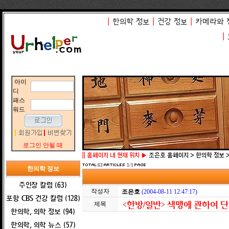
|
한의학 정보
|
건강 정보
|
카메라와 
|
아이
디
패스
워드
로그인 안될 때
||
홈페이지 내 현재 위치 ▶
조은호 홈페이지 > 한의학 정보 
63
1/1
한의학 정보
주인장 칼럼 (63)
작성자
조은호
(2004-08-11 12:47:17)
포항 CBS 건강 칼럼 (128)
<한방/일반> 색맹에 관하여 단
제목
한의학, 의학 정보 (94)
한의학, 의학 뉴스 (57)