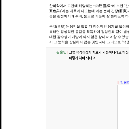
한의학에서 고전에 해당되는 <內經 靈樞>에 보면 ‘간
五色矣)’라는 대목이 나오는데 이는 눈이 간장(肝臟)
능을 활성화시켜 주며, 눈으로 기운이 잘 통하도록 하
음치(音癡)란 음악을 접할 때 정상적인 음계를 발성
복하면 정상적인 음감을 획득하여 정상인과 같이 발성
대한 감수성이 개발이 되지 않은 상태라고 할 수 있
시 그 능력을 상실하지 않는 것입니다. 그러므로 ‘색
그럼 색각이상자 치료가 가능하다라고 하신
김용민
|
어떻게 해야 되나요
||
간단한