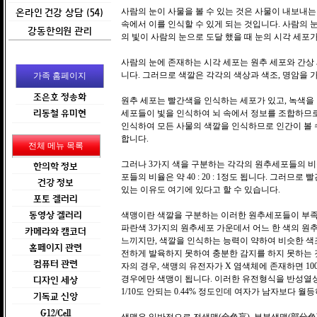
온라인 건강 상담 (54)
사람의 눈이 사물을 볼 수 있는 것은 사물이 내보내는
속에서 이를 인식할 수 있게 되는 것입니다. 사람의 눈
강동한의원 관리
의 빛이 사람의 눈으로 도달 했을 때 눈의 시각 세포가
사람의 눈에 존재하는 시각 세포는 원추 세포와 간상
니다. 그러므로 색깔은 각각의 색상과 색조, 명암을 
가족 홈페이지
조은호 정송화
원추 세포는 빨간색을 인식하는 세포가 있고, 녹색을 
리동철 유미현
세포들이 빛을 인식하여 뇌 속에서 정보를 조합하므로
인식하여 모든 사물의 색깔을 인식하므로 인간이 볼 수
합니다.
전체 메뉴 목록
그러나 3가지 색을 구분하는 각각의 원추세포들의 비
한의학 정보
포들의 비율은 약 40 : 20 : 1정도 됩니다. 그러
건강 정보
있는 이유도 여기에 있다고 할 수 있습니다.
포토 겔러리
동영상 겔러리
색맹이란 색깔을 구분하는 이러한 원추세포들이 부족하거
파란색 3가지의 원추세포 가운데서 어느 한 색의 원
카메라와 캠코더
느끼지만, 색깔을 인식하는 능력이 약하여 비슷한 색
홈페이지 관련
전하게 발육하지 못하여 충분한 감지를 하지 못하는 
컴퓨터 관련
자의 경우, 색맹의 유전자가 X 염색체에 존재하면 10
경우에만 색맹이 됩니다. 이러한 유전형식을 반성열성
디자인 세상
1/10도 안되는 0.44% 정도인데 여자가 남자보다
기독교 신앙
G12/Cell