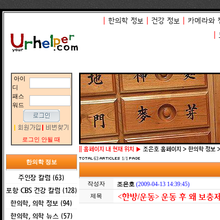
|
한의학 정보
|
건강 정보
|
카메라와 
|
아이
디
패스
워드
로그인 안될 때
||
홈페이지 내 현재 위치 ▶
조은호 홈페이지 > 한의학 정보 
63
1/1
한의학 정보
주인장 칼럼 (63)
작성자
조은호
(2009-04-13 14:39:45)
포항 CBS 건강 칼럼 (128)
<한방/운동> 운동 후 왜 보충
제목
한의학, 의학 정보 (94)
한의학, 의학 뉴스 (57)