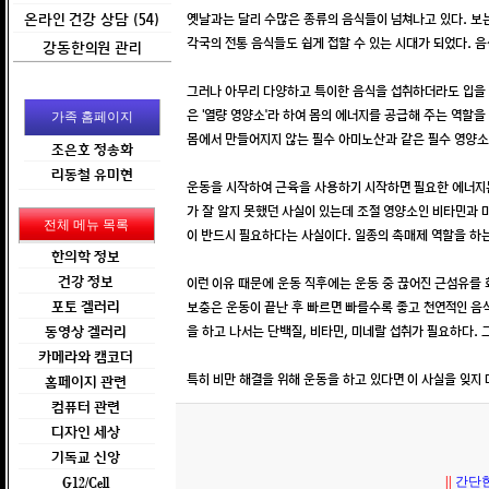
온라인 건강 상담 (54)
옛날과는 달리 수많은 종류의 음식들이 넘쳐나고 있다. 보
각국의 전통 음식들도 쉽게 접할 수 있는 시대가 되었다. 
강동한의원 관리
그러나 아무리 다양하고 특이한 음식을 섭취하더라도 입을 통
은 ‘열량 영양소’라 하여 몸의 에너지를 공급해 주는 역할을
가족 홈페이지
몸에서 만들어지지 않는 필수 아미노산과 같은 필수 영양소
조은호 정송화
리동철 유미현
운동을 시작하여 근육을 사용하기 시작하면 필요한 에너지는
가 잘 알지 못했던 사실이 있는데 조절 영양소인 비타민과
전체 메뉴 목록
이 반드시 필요하다는 사실이다. 일종의 촉매제 역할을 하는
한의학 정보
건강 정보
이런 이유 때문에 운동 직후에는 운동 중 끊어진 근섬유를
보충은 운동이 끝난 후 빠르면 빠를수록 좋고 천연적인 음
포토 겔러리
을 하고 나서는 단백질, 비타민, 미네랄 섭취가 필요하다.
동영상 겔러리
카메라와 캠코더
특히 비만 해결을 위해 운동을 하고 있다면 이 사실을 잊지
홈페이지 관련
컴퓨터 관련
디자인 세상
기독교 신앙
||
간단한
G12/Cell