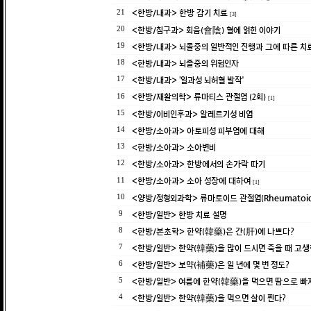
<한방/내과> 한방 감기 치료
21
[3]
<한방/침구과> 회음(會陰) 혈에 얽힌 이야기
20
<한방/내과> 뇌졸중의 일반적인 진행과 그에 따른 치
19
<한방/내과> 뇌졸중의 위험인자
18
<한방/내과> ‘일과성 뇌허혈 발작’
17
<한방/재활의학> 류마티스 관절염 (2회)
16
[1]
<한방/이비인후과> 알레르기성 비염
15
<한방/소아과> 아토피성 피부염에 대해
14
<한방/소아과> 소아변비
13
<한방/소아과> 한방에서의 손가락 따기
12
<한방/소아과> 소아 성장에 대하여
11
[1]
<양방/정형외과학> 류마토이드 관절염(Rheumatoid A
10
<한방/일반> 한방 치료 설명
9
<한방/본초학> 한약(韓藥)은 간(肝)에 나쁘다?
8
<한방/일반> 한약(韓藥)을 많이 드시면 죽을 때 고
7
<한방/일반> 보약(補藥)은 일 년에 몇 번 정도?
6
<한방/일반> 여름에 한약(韓藥)을 먹으면 땀으로 빠
5
<한방/일반> 한약(韓藥)을 먹으면 살이 찐다?
4