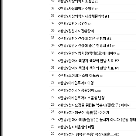
<한방/사상의학> 소음인
40
[2]
<한방/사상의학> 소양인
39
[1]
<한방/사상의학> 사상체질의학 #1
38
<한방/일반> 금연침
37
[2]
<한방/정신과> 전환장애
36
<한방/일반> 건강에 좋은 한방차 #2
35
<한방/일반> 건강에 좋은 한방차 #1
34
[2]
<한방/일반> 쌍화탕(雙和湯)에 대하여
33
[1]
<한방/안과> 색맹과 색약의 한방 치료 #2
32
<한방/안과> 색맹과 색약의 한방 치료 #1
31
<한방/소아과> 소아 야뇨증
30
[1]
<한방/이비인후과> 이명
29
<한방/정신과> 공황장애
28
[282]
<한방/이비인후과> 소음성 난청
27
<한방/성> 요강을 뒤집는 복분자(覆盆子) 이야기
26
<한방/성> 해구신(海狗腎) 이야기
25
<한방/안과> 색맹(色盲)은 불치가 아니다 (문답 형태
24
<한방/성> 회음혈의 비밀
23
<한방/성> '행복한 죽음' 복상사(腹上死)
22