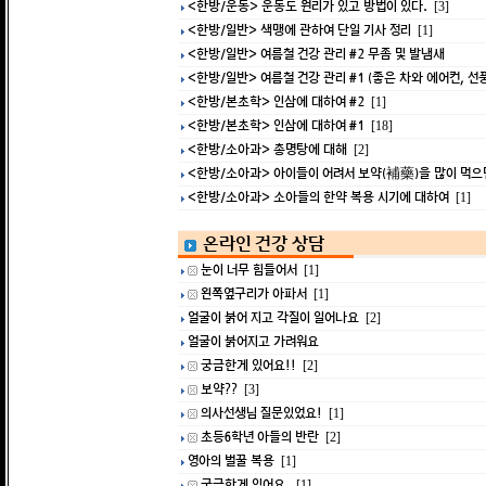
<한방/운동> 운동도 원리가 있고 방법이 있다.
[3]
<한방/일반> 색맹에 관하여 단일 기사 정리
[1]
<한방/일반> 여름철 건강 관리 #2 무좀 및 발냄새
<한방/일반> 여름철 건강 관리 #1 (좋은 차와 에어컨, 선풍
<한방/본초학> 인삼에 대하여 #2
[1]
<한방/본초학> 인삼에 대하여 #1
[18]
<한방/소아과> 총명탕에 대해
[2]
<한방/소아과> 아이들이 어려서 보약(補藥)을 많이 먹으면 
<한방/소아과> 소아들의 한약 복용 시기에 대하여
[1]
온라인 건강 상담
눈이 너무 힘들어서
[1]
왼쪽옆구리가 아파서
[1]
얼굴이 붉어 지고 각질이 일어나요
[2]
얼굴이 붉어지고 가려워요
궁금한게 있어요!!
[2]
보약??
[3]
의사선생님 질문있었요!
[1]
초등6학년 아들의 반란
[2]
영아의 벌꿀 복용
[1]
궁금한게 있어요.
[1]