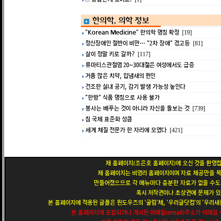
한의학, 의학 정보
"Korean Medicine" 한의학 명칭 확정
[19]
정신장애인 절반이 비만… "2차 장애" 경고등
[81]
살이 정말 키로 갈까?
[117]
류마티스관절염 20~30대젊은 여성에서도 급증
거품 많은 치약, 입냄새의 원인
건조한 실내 공기, 감기 발생 가능성 높인다
"한방" 식품 명칭으로 사용 불가
봉사는 베푸는 것이 아니라 자신을 돌보는 것
[739]
침 국제 표준화 성큼
세계 체질 전문가 한 자리에 모였다
[421]
제 홈페이지(조은호 홈페이지)에 오신 것을 환영합
제 홈페이지는 비영리 홈페이지이며 자료 제공만을 목
만들어졌으므로 각 메뉴마다 충분한 자료가 없을 수도 
혹시 저작권이나 초상권에 문제가 있
본 홈페이지에 적용된 글꼴은 윈도우즈의 '굴림'체, '우리글닷컴'의 '우리새봄
본 홈페이지에 포함되거나 게시된 이메일(email)주소가 이메일