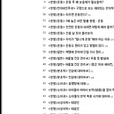
<한방/운동> 운동 후 왜 보충제가 필요할까?
<한방/안이비인후과> 구멍으로 보는 재미있는 한의
57
<한방/운동> 아프면 운동한다?
56
[1]
<한방/운동> 7배 높은 비만 탈출 방법 - 운동
55
<한방/운동> 안전한 운동이 되려면 어떻게 해야 할까?
54
<한방/운동> 산을 날 듯이 올라보자
53
<한방/운동> 우리가 "땀나게 운동"해야 하는 이유
52
[27
<한방/운동> 운동도 원리가 있고 방법이 있다.
51
[3]
<한방/일반> 색맹에 관하여 단일 기사 정리
50
[1]
<한방/일반> 여름철 건강 관리 #2 무좀 및 발냄새
49
<한방/일반> 여름철 건강 관리 #1 (좋은 차와 에어컨
48
<한방/본초학> 인삼에 대하여 #2
47
[1]
<한방/본초학> 인삼에 대하여 #1
46
[18]
<한방/소아과> 총명탕에 대해
45
[2]
<한방/소아과> 아이들이 어려서 보약(補藥)을 많이 
44
<한방/소아과> 소아들의 한약 복용 시기에 대하여
43
[1]
<한방/사상의학> 태양인
42
<한방/사상의학> 태음인
41