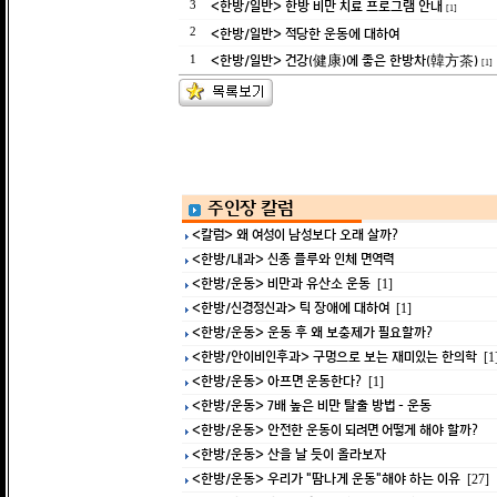
<한방/일반> 한방 비만 치료 프로그램 안내
3
[1]
<한방/일반> 적당한 운동에 대하여
2
<한방/일반> 건강(健康)에 좋은 한방차(韓方茶)
1
[1]
주인장 칼럼
<칼럼> 왜 여성이 남성보다 오래 살까?
<한방/내과> 신종 플루와 인체 면역력
<한방/운동> 비만과 유산소 운동
[1]
<한방/신경정신과> 틱 장애에 대하여
[1]
<한방/운동> 운동 후 왜 보충제가 필요할까?
<한방/안이비인후과> 구멍으로 보는 재미있는 한의학
[1
<한방/운동> 아프면 운동한다?
[1]
<한방/운동> 7배 높은 비만 탈출 방법 - 운동
<한방/운동> 안전한 운동이 되려면 어떻게 해야 할까?
<한방/운동> 산을 날 듯이 올라보자
<한방/운동> 우리가 "땀나게 운동"해야 하는 이유
[27]