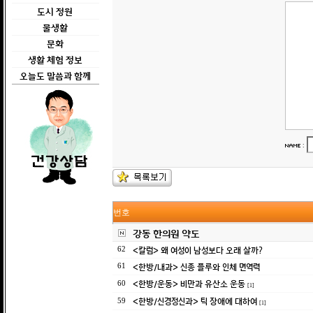
도시 정원
물생활
문화
생활 체험 정보
오늘도 말씀과 함께
:
번호
강동 한의원 약도
<칼럼> 왜 여성이 남성보다 오래 살까?
62
<한방/내과> 신종 플루와 인체 면역력
61
<한방/운동> 비만과 유산소 운동
60
[1]
<한방/신경정신과> 틱 장애에 대하여
59
[1]