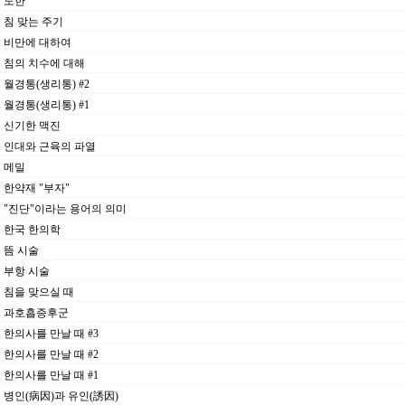
3. 도한
6. 침 맞는 주기
30. 비만에 대하여
23. 침의 치수에 대해
4. 월경통(생리통) #2
9. 월경통(생리통) #1
2. 신기한 맥진
25. 인대와 근육의 파열
7. 메밀
1. 한약재 "부자"
04. "진단"이라는 용어의 의미
8. 한국 한의학
3. 뜸 시술
6. 부항 시술
7. 침을 맞으실 때
28. 과호흡증후군
1. 한의사를 만날 때 #3
4. 한의사를 만날 때 #2
4. 한의사를 만날 때 #1
26. 병인(病因)과 유인(誘因)