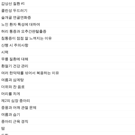
7. 갑상선 질환 #1
31. 콜린성 두드러기
24. 슬개골 연골연화증
17. 노인 환자 특성에 대하여
10. 허리 통증과 요추간판탈출증
05. 침통증이 점점 잘 느껴지는 이유
26. 산행 시 주의사항
2. 시력
05. 무릎 질환에 대해
29. 환절기 건강 관리
22. 여러 한약재를 섞어서 복용하는 이유
16. 여름과 삼계탕
8. 더위와 찬 음료
5. 머리를 차게
18. 제2의 심장 종아리
11. 중풍과 어깨 관절 문제
4. 여름과 습기
27. 종아리 근육 경직
. 땀