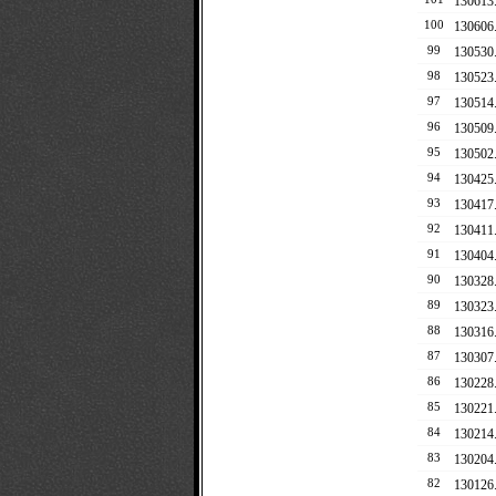
13061
100
13060
99
1305
98
1305
97
13051
96
13050
95
13050
94
1304
93
13041
92
13041
91
1304
90
13032
89
13032
88
13031
87
13030
86
1302
85
13022
84
13021
83
13020
82
1301