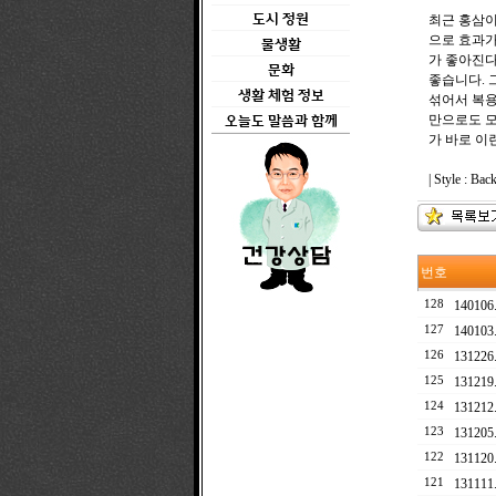
도시 정원
최근 홍삼이
으로 효과가
물생활
가 좋아진다
문화
좋습니다. 
생활 체험 정보
섞어서 복용
만으로도 모
오늘도 말씀과 함께
가 바로 이
| Style : Ba
번호
128
14010
127
14010
126
1312
125
13121
124
13121
123
1312
122
13112
121
13111