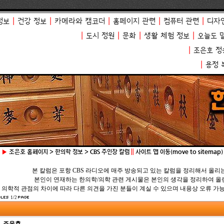
정보
|
건강 정보
|
카메라와 캠코더
|
홈페이지 관련
|
컴퓨터 관련
|
디자
|
도시 정원
|
문화
|
생활 체험 정보
|
오늘도 
|
조은호 정
|
용정 
 ▶
조은호 홈페이지 > 한의학 정보 > CBS 주인장 칼럼
||
사이트 맵 이동(move to sitemap)
본 칼럼은 포항 CBS 라디오에 매주 방송되고 있는 칼럼을 정리해서 올리
본인이 연재하는 한의학/의학 관련 게시물은 본인의 생각을 정리하여 
의학적 관점의 차이에 따라 다른 의견을 가진 분들이 계실 수 있으며 내용상 오류 가
1/2
조은호