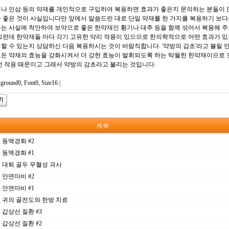
나 인삼 등의 약재를 개인적으로 구입하여 복용하면 효과가 좋은지 문의하는 분들이 
 좋은 것이 사실입니다만 앞에서 말씀드린 대로 단일 약재를 한 가지를 복용하기 보다
는 사실에 착안하여 보약으로 좋은 한약재인 황기나 대추 등을 함께 섞어서 복용해 주
그런데 한약재들 마다 각기 고유한 약리 작용이 있으므로 한의학적으로 어떤 효과가 
할 수 있는지 상담하신 다음 복용하시는 것이 바람직합니다. '약방의 감초'라고 불릴 
든 약재의 효능을 강화시켜서 더 강한 효능이 발휘되도록 하는 탁월한 한약재이므로 
런 작용 때문이고 그래서 약방의 감초라고 불리는 것입니다.
ckground0, Font0, Size16 |
제목
6. 동맥경화 #2
3. 동맥경화 #1
26. 대퇴 골두 무혈성 괴사
9. 안면마비 #2
2. 안면마비 #1
05. 귀의 골전도와 한방 치료
0. 갑상선 질환 #3
1. 갑상선 질환 #2