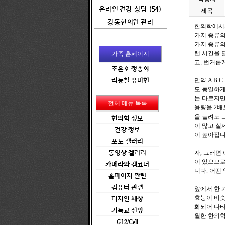
온라인 건강 상담 (54)
제목
강동한의원 관리
한의학에서의
가지 종류의
가지 종류의
랜 시간을 
가족 홈페이지
고, 번거롭
조은호 정송화
리동철 유미현
만약 A B
도 동일하게
는 다르지만
전체 메뉴 목록
용량을 2배
을 늘려도 
한의학 정보
이 많고 실
건강 정보
이 높아집니
포토 겔러리
동영상 겔러리
자, 그러면
이 있으므로
카메라와 캠코더
니다. 어떤
홈페이지 관련
컴퓨터 관련
앞에서 한 
효능이 비슷
디자인 세상
화되어 나타
기독교 신앙
월한 한의
G12/Cell