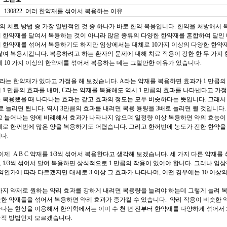
130822. 여러 한약재를 섞어서 복용하는 이유
 치료 방법 중 가장 일반적인 것 중 하나가 바로 한약 복용입니다. 한약을 처방해서 
 한약재를 달여서 복용하는 것이 아니라 많은 종류의 다양한 한약재를 혼합하여 달인 
 한약재를 섞어서 복용하기도 하지만 임상에서는 대체로 10가지 이상의 다양한 한약재
달여 복용시킵니다. 복용하려고 하는 환자의 문제에 대해 치료 작용이 강한 한 두 가지
게 10 가지 이상의 한약재를 섞어서 복용하는 데는 그럴만한 이유가 있습니다.
 C 라는 한약재가 있다고 가정을 해 보겠습니다. A라는 약재를 복용하면 효과가 1 만큼
 1 만큼의 효과를 내며, C라는 약재를 복용해도 역시 1 만큼의 효과를 나타낸다고 가정
 복용했을 때 나타나는 효과는 같고 효과의 정도는 모두 비슷하다는 뜻입니다. 그래서 1
로 늘리면 됩니다. 역시 3만큼의 효과를 내려면 복용 용량을 3배로 늘리면 될 것입니다
그 늘어나는 양에 비례해서 효과가 나타나지 않으며 일정량 이상 복용하면 약의 효능이
제로 한꺼번에 많은 양을 복용하기도 어렵습니다. 그리고 한꺼번에 농도가 진한 한약을
다.
 이제 A B C 약재를 1/3씩 섞어서 복용한다고 생각해 보겠습니다. 세 가지 다른 약재를
 1/3씩 섞어서 달여 복용하면 상식적으로 1 만큼의 작용이 있어야 합니다. 그러나 임
 약인가에 따라 다르겠지만 대체로 3 이상 그 효과가 나타나며, 어떤 경우에는 10 이상
가지 약재로 원하는 약리 효과를 강하게 내려면 복용량을 늘려야 하는데 그렇게 늘려 
한 약재들을 섞어서 복용하면 약리 효과가 증가킬 수 있습니다. 약리 작용이 비슷한 
나는 현상을 이용해서 한의학에서는 이미 수 천 년 전부터 한약재를 다양하게 섞어서 
학적 방법인지 모르겠습니다.