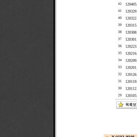
42
120405
41
1203
40
12032
39
12031
38
12030
37
12030
36
12022
35
12021
34
12020
33
12020
32
1201
31
12011
30
12011
29
12010