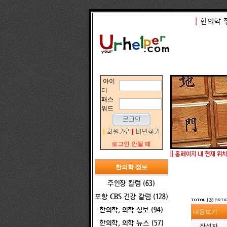
|
한의학 
아이
디
패스
워드
로그인 안될 때
||
홈페이지 내 현재 위치
한의학 정보
주인장 칼럼 (63)
포항 CBS 건강 칼럼 (128)
128
한의학, 의학 정보 (94)
내용보기
한의학, 의학 뉴스 (57)
작성자