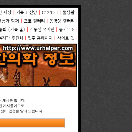
인 세상
|
기독교 신앙
|
G12/Cell
|
물생활
|
말씀과 함께
|
포토 겔러리
|
동영상 겔러리
|
송화
(
가족 홈
)
|
리동철 유미현
|
동사무소
|
복지관 후원회
|
입주 홈페이지
|
사이트 맵
|
는 게시판 입니다.
올린 게시물이므로
능성이 있음을 알려 드립니다.