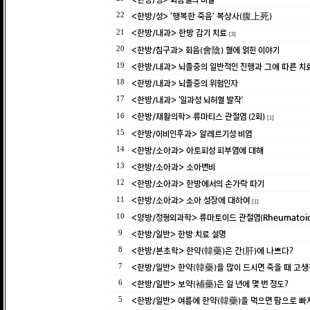
<한방/성> '행복한 죽음' 복상사(腹上死)
22
<한방/내과> 한방 감기 치료
21
[3]
<한방/침구과> 회음(會陰) 혈에 얽힌 이야기
20
<한방/내과> 뇌졸중의 일반적인 진행과 그에 따른 치
19
<한방/내과> 뇌졸중의 위험인자
18
<한방/내과> ‘일과성 뇌허혈 발작’
17
<한방/재활의학> 류마티스 관절염 (2회)
16
[1]
<한방/이비인후과> 알레르기성 비염
15
<한방/소아과> 아토피성 피부염에 대해
14
<한방/소아과> 소아변비
13
<한방/소아과> 한방에서의 손가락 따기
12
<한방/소아과> 소아 성장에 대하여
11
[1]
<양방/정형외과학> 류마토이드 관절염(Rheumatoid A
10
<한방/일반> 한방 치료 설명
9
<한방/본초학> 한약(韓藥)은 간(肝)에 나쁘다?
8
<한방/일반> 한약(韓藥)을 많이 드시면 죽을 때 고
7
<한방/일반> 보약(補藥)은 일 년에 몇 번 정도?
6
<한방/일반> 여름에 한약(韓藥)을 먹으면 땀으로 빠
5