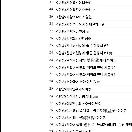
<한방/사상의학> 태음인
41
<한방/사상의학> 소음인
40
[2]
<한방/사상의학> 소양인
39
[1]
<한방/사상의학> 사상체질의학 #1
38
<한방/일반> 금연침
37
[2]
<한방/정신과> 전환장애
36
<한방/일반> 건강에 좋은 한방차 #2
35
<한방/일반> 건강에 좋은 한방차 #1
34
[2]
<한방/일반> 쌍화탕(雙和湯)에 대하여
33
[1]
<한방/안과> 색맹과 색약의 한방 치료 #2
32
<한방/안과> 색맹과 색약의 한방 치료 #1
31
<한방/소아과> 소아 야뇨증
30
[1]
<한방/이비인후과> 이명
29
<한방/정신과> 공황장애
28
[282]
<한방/이비인후과> 소음성 난청
27
<한방/성> 요강을 뒤집는 복분자(覆盆子) 이야기
26
<한방/성> 해구신(海狗腎) 이야기
25
<한방/안과> 색맹(色盲)은 불치가 아니다 (문답 형태
24
<한방/성> 회음혈의 비밀
23