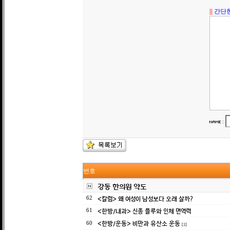
||
간단한
:
번호
강동 한의원 약도
<칼럼> 왜 여성이 남성보다 오래 살까?
62
<한방/내과> 신종 플루와 인체 면역력
61
<한방/운동> 비만과 유산소 운동
60
[1]