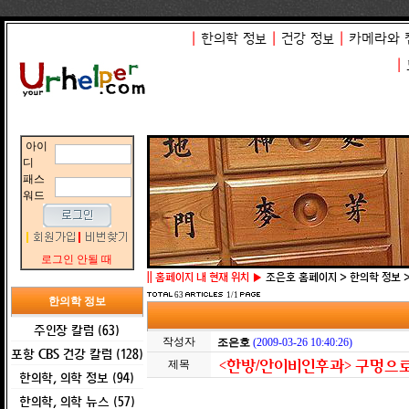
|
한의학 정보
|
건강 정보
|
카메라와 
|
아이
디
패스
워드
로그인 안될 때
||
홈페이지 내 현재 위치 ▶
조은호 홈페이지 > 한의학 정보 
63
1/1
한의학 정보
주인장 칼럼 (63)
작성자
조은호
(2009-03-26 10:40:26)
포항 CBS 건강 칼럼 (128)
<한방/안이비인후과> 구멍으
제목
한의학, 의학 정보 (94)
한의학, 의학 뉴스 (57)