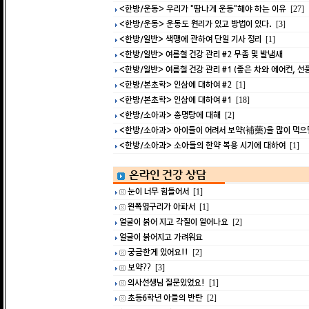
<한방/운동> 우리가 "땀나게 운동"해야 하는 이유
[27]
<한방/운동> 운동도 원리가 있고 방법이 있다.
[3]
<한방/일반> 색맹에 관하여 단일 기사 정리
[1]
<한방/일반> 여름철 건강 관리 #2 무좀 및 발냄새
<한방/일반> 여름철 건강 관리 #1 (좋은 차와 에어컨, 선풍
<한방/본초학> 인삼에 대하여 #2
[1]
<한방/본초학> 인삼에 대하여 #1
[18]
<한방/소아과> 총명탕에 대해
[2]
<한방/소아과> 아이들이 어려서 보약(補藥)을 많이 먹으면 
<한방/소아과> 소아들의 한약 복용 시기에 대하여
[1]
온라인 건강 상담
눈이 너무 힘들어서
[1]
왼쪽옆구리가 아파서
[1]
얼굴이 붉어 지고 각질이 일어나요
[2]
얼굴이 붉어지고 가려워요
궁금한게 있어요!!
[2]
보약??
[3]
의사선생님 질문있었요!
[1]
초등6학년 아들의 반란
[2]