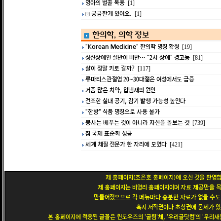
영아의 벌꿀 복용
[1]
궁금한게 있어요.
[1]
한의학, 의학 정보
"Korean Medicine" 한의학 명칭 확정
[19]
정신장애인 절반이 비만… "2차 장애" 경고등
[81]
살이 정말 키로 갈까?
[117]
류마티스관절염 20~30대젊은 여성에서도 급증
거품 많은 치약, 입냄새의 원인
건조한 실내 공기, 감기 발생 가능성 높인다
"한방" 식품 명칭으로 사용 불가
봉사는 베푸는 것이 아니라 자신을 돌보는 것
[739]
침 국제 표준화 성큼
세계 체질 전문가 한 자리에 모였다
[421]
제 홈페이지(조은호 홈페이지)에 오신 것을 환영합
제 홈페이지는 비영리 홈페이지이며 자료 제공만을 목
만들어졌으므로 각 메뉴마다 충분한 자료가 없을 수도 
혹시 저작권이나 초상권에 문제가 있
본 홈페이지에 적용된 글꼴은 윈도우즈의 '굴림'체, '우리글닷컴'의 '우리새봄