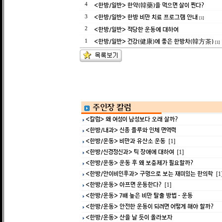
<한방/일반> 한약(韓藥)을 먹으면 살이 찐다?
4
<한방/일반> 한방 비만 치료 프로그램 안내
3
[1]
<한방/일반> 적당한 운동에 대하여
2
<한방/일반> 건강(健康)에 좋은 한방차(韓方茶)
1
[1]
주인장 칼럼
<칼럼> 왜 여성이 남성보다 오래 살까?
<한방/내과> 신종 플루와 인체 면역력
<한방/운동> 비만과 유산소 운동
[1]
<한방/신경정신과> 틱 장애에 대하여
[1]
<한방/운동> 운동 후 왜 보충제가 필요할까?
<한방/안이비인후과> 구멍으로 보는 재미있는 한의학
[1
<한방/운동> 아프면 운동한다?
[1]
<한방/운동> 7배 높은 비만 탈출 방법 - 운동
<한방/운동> 안전한 운동이 되려면 어떻게 해야 할까?
<한방/운동> 산을 날 듯이 올라보자