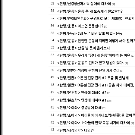
<한방/신경정신과> 틱 장애에 대하여
59
[1]
<한방/운동> 운동 후 왜 보충제가 필요할까?
58
<한방/안이비인후과> 구멍으로 보는 재미있는 한의
<한방/운동> 아프면 운동한다?
56
[1]
<한방/운동> 7배 높은 비만 탈출 방법 - 운동
55
<한방/운동> 안전한 운동이 되려면 어떻게 해야 할까?
54
<한방/운동> 산을 날 듯이 올라보자
53
<한방/운동> 우리가 "땀나게 운동"해야 하는 이유
52
[27
<한방/운동> 운동도 원리가 있고 방법이 있다.
51
[3]
<한방/일반> 색맹에 관하여 단일 기사 정리
50
[1]
<한방/일반> 여름철 건강 관리 #2 무좀 및 발냄새
49
<한방/일반> 여름철 건강 관리 #1 (좋은 차와 에어컨
48
<한방/본초학> 인삼에 대하여 #2
47
[1]
<한방/본초학> 인삼에 대하여 #1
46
[18]
<한방/소아과> 총명탕에 대해
45
[2]
<한방/소아과> 아이들이 어려서 보약(補藥)을 많이 
44
<한방/소아과> 소아들의 한약 복용 시기에 대하여
43
[1]
<한방/사상의학> 태양인
42