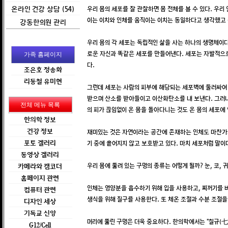
온라인 건강 상담 (54)
우리 몸의 세포를 잘 관찰하면 몸 전체를 볼 수 있다. 우
이는 이치와 인체를 움직이는 이치는 동일하다고 생각했고
강동한의원 관리
우리 몸의 각 세포는 독립적인 삶을 사는 하나의 생명체이다
로운 자신과 똑같은 세포를 만들어낸다. 세포는 자발적으로
가족 홈페이지
다.
조은호 정송화
리동철 유미현
그런데 세포는 사람의 피부에 해당되는 세포벽에 둘러싸여 
받으며 산소를 받아들이고 이산화탄소를 내 보낸다. 그러니
전체 메뉴 목록
의 피가 끊임없이 온 몸을 돌아다니는 것도 온 몸의 세포
한의학 정보
건강 정보
재미있는 것은 자연이라는 공간에 존재하는 인체도 마찬가지
기 중에 흩어지지 않고 보호받고 있다. 마치 세포처럼 말이
포토 겔러리
동영상 겔러리
우리 몸에 뚫려 있는 구멍의 종류는 어떻게 될까? 눈, 코, 
카메라와 캠코더
홈페이지 관련
인체는 영양분을 흡수하기 위해 입을 사용하고, 찌꺼기를 
컴퓨터 관련
생식을 위해 질구를 사용한다. 또 체온 조절과 수분 조절을
디자인 세상
기독교 신앙
머리에 뚫린 구멍은 더욱 중요하다. 한의학에서는 “칠규(七竅
G12/Cell